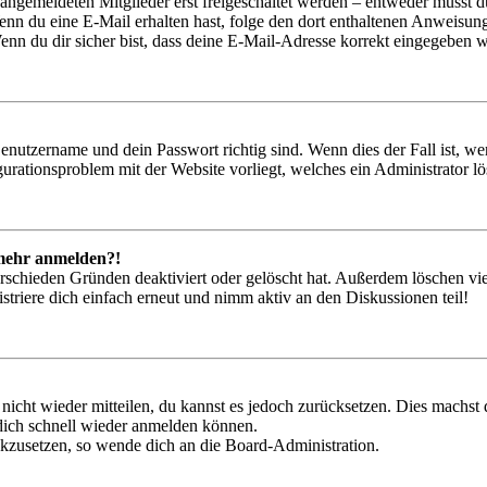
 angemeldeten Mitglieder erst freigeschaltet werden – entweder musst du
. Wenn du eine E-Mail erhalten hast, folge den dort enthaltenen Anweis
nn du dir sicher bist, dass deine E-Mail-Adresse korrekt eingegeben w
Benutzername und dein Passwort richtig sind. Wenn dies der Fall ist, w
igurationsproblem mit der Website vorliegt, welches ein Administrator l
t mehr anmelden?!
rschieden Gründen deaktiviert oder gelöscht hat. Außerdem löschen vie
triere dich einfach erneut und nimm aktiv an den Diskussionen teil!
 nicht wieder mitteilen, du kannst es jedoch zurücksetzen. Dies machs
 dich schnell wieder anmelden können.
ückzusetzen, so wende dich an die Board-Administration.