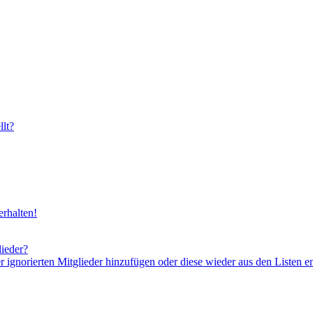
lt?
rhalten!
lieder?
er ignorierten Mitglieder hinzufügen oder diese wieder aus den Listen e