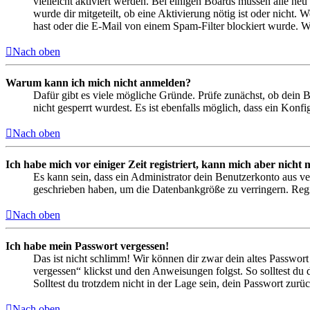
vielleicht aktiviert werden. Bei einigen Boards müssen alle neu
wurde dir mitgeteilt, ob eine Aktivierung nötig ist oder nicht
hast oder die E-Mail von einem Spam-Filter blockiert wurde. We
Nach oben
Warum kann ich mich nicht anmelden?
Dafür gibt es viele mögliche Gründe. Prüfe zunächst, ob dein 
nicht gesperrt wurdest. Es ist ebenfalls möglich, dass ein Konf
Nach oben
Ich habe mich vor einiger Zeit registriert, kann mich aber nich
Es kann sein, dass ein Administrator dein Benutzerkonto aus ve
geschrieben haben, um die Datenbankgröße zu verringern. Regis
Nach oben
Ich habe mein Passwort vergessen!
Das ist nicht schlimm! Wir können dir zwar dein altes Passwort
vergessen“ klickst und den Anweisungen folgst. So solltest du
Solltest du trotzdem nicht in der Lage sein, dein Passwort zur
Nach oben