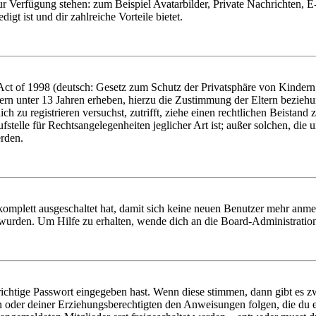
zur Verfügung stehen: zum Beispiel Avatarbilder, Private Nachrichten, 
igt ist und dir zahlreiche Vorteile bietet.
t of 1998 (deutsch: Gesetz zum Schutz der Privatsphäre von Kindern i
ern unter 13 Jahren erheben, hierzu die Zustimmung der Eltern bezieh
dich zu registrieren versuchst, zutrifft, ziehe einen rechtlichen Beista
stelle für Rechtsangelegenheiten jeglicher Art ist; außer solchen, die
erden.
 komplett ausgeschaltet hat, damit sich keine neuen Benutzer mehr anm
 wurden. Um Hilfe zu erhalten, wende dich an die Board-Administratio
richtige Passwort eingegeben hast. Wenn diese stimmen, dann gibt es
ern oder deiner Erziehungsberechtigten den Anweisungen folgen, die du e