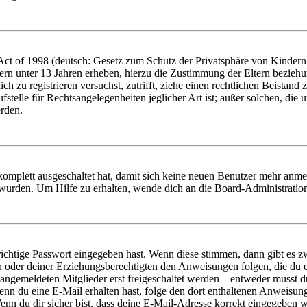
t of 1998 (deutsch: Gesetz zum Schutz der Privatsphäre von Kindern i
ern unter 13 Jahren erheben, hierzu die Zustimmung der Eltern bezieh
dich zu registrieren versuchst, zutrifft, ziehe einen rechtlichen Beista
stelle für Rechtsangelegenheiten jeglicher Art ist; außer solchen, die
erden.
 komplett ausgeschaltet hat, damit sich keine neuen Benutzer mehr anm
 wurden. Um Hilfe zu erhalten, wende dich an die Board-Administratio
richtige Passwort eingegeben hast. Wenn diese stimmen, dann gibt es
ern oder deiner Erziehungsberechtigten den Anweisungen folgen, die du e
 angemeldeten Mitglieder erst freigeschaltet werden – entweder musst du
. Wenn du eine E-Mail erhalten hast, folge den dort enthaltenen Anweis
nn du dir sicher bist, dass deine E-Mail-Adresse korrekt eingegeben w