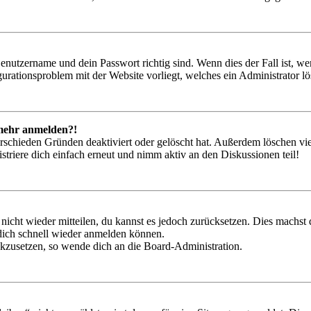
Benutzername und dein Passwort richtig sind. Wenn dies der Fall ist, w
igurationsproblem mit der Website vorliegt, welches ein Administrator l
t mehr anmelden?!
rschieden Gründen deaktiviert oder gelöscht hat. Außerdem löschen vie
triere dich einfach erneut und nimm aktiv an den Diskussionen teil!
 nicht wieder mitteilen, du kannst es jedoch zurücksetzen. Dies machs
 dich schnell wieder anmelden können.
ückzusetzen, so wende dich an die Board-Administration.