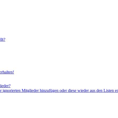
lt?
rhalten!
lieder?
er ignorierten Mitglieder hinzufügen oder diese wieder aus den Listen e