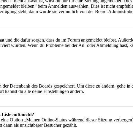
en“ nicht auswählst, wirst du nur für eine Sitzung angemeldet. Dies
Angemeldet bleiben“ beim Anmelden auswählen. Dies ist nicht empfehle
Verfügung steht, dann wurde sie vermutlich von der Board-Administratio
 hat und die dafür sorgen, dass du im Forum angemeldet bleibst. Außer
tiviert wurden. Wenn du Probleme bei der An- oder Abmeldung hast, ka
 in der Datenbank des Boards gespeichert. Um diese zu ändern, gehe in
t kannst du alle deine Einstellungen ändern.
-Liste auftaucht?
n eine Option „Meinen Online-Status während dieser Sitzung verbergen
t dann als unsichtbarer Besucher gezählt.