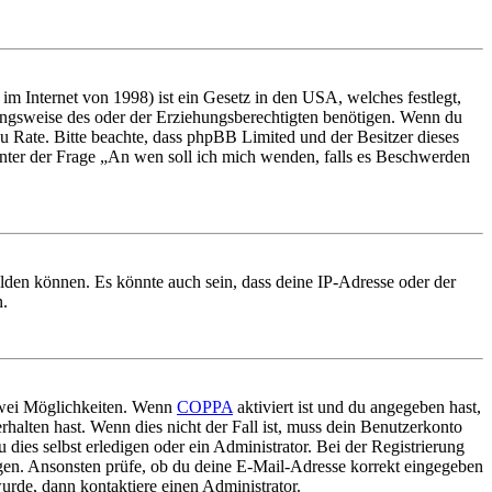
m Internet von 1998) ist ein Gesetz in den USA, welches festlegt,
ungsweise des oder der Erziehungsberechtigten benötigen. Wenn du
nd zu Rate. Bitte beachte, dass phpBB Limited und der Besitzer dieses
 unter der Frage „An wen soll ich mich wenden, falls es Beschwerden
elden können. Es könnte auch sein, dass deine IP-Adresse oder der
n.
 zwei Möglichkeiten. Wenn
COPPA
aktiviert ist und du angegeben hast,
rhalten hast. Wenn dies nicht der Fall ist, muss dein Benutzerkonto
 dies selbst erledigen oder ein Administrator. Bei der Registrierung
ungen. Ansonsten prüfe, ob du deine E-Mail-Adresse korrekt eingegeben
urde, dann kontaktiere einen Administrator.