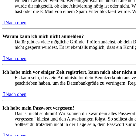
vielleicht aktiviert werden. Bei einigen Boards müssen alle neu
wurde dir mitgeteilt, ob eine Aktivierung nötig ist oder nicht
hast oder die E-Mail von einem Spam-Filter blockiert wurde. We
Nach oben
Warum kann ich mich nicht anmelden?
Dafür gibt es viele mögliche Gründe. Prüfe zunächst, ob dein 
nicht gesperrt wurdest. Es ist ebenfalls möglich, dass ein Konf
Nach oben
Ich habe mich vor einiger Zeit registriert, kann mich aber nich
Es kann sein, dass ein Administrator dein Benutzerkonto aus ve
geschrieben haben, um die Datenbankgröße zu verringern. Regis
Nach oben
Ich habe mein Passwort vergessen!
Das ist nicht schlimm! Wir können dir zwar dein altes Passwort
vergessen“ klickst und den Anweisungen folgst. So solltest du
Solltest du trotzdem nicht in der Lage sein, dein Passwort zur
Nach oben