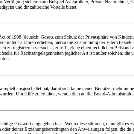
zur Verfügung stehen: zum Beispiel Avatarbilder, Private Nachrichten, 
igt ist und dir zahlreiche Vorteile bietet.
t of 1998 (deutsch: Gesetz zum Schutz der Privatsphäre von Kindern i
ern unter 13 Jahren erheben, hierzu die Zustimmung der Eltern bezieh
dich zu registrieren versuchst, zutrifft, ziehe einen rechtlichen Beista
stelle für Rechtsangelegenheiten jeglicher Art ist; außer solchen, die
erden.
 komplett ausgeschaltet hat, damit sich keine neuen Benutzer mehr anm
 wurden. Um Hilfe zu erhalten, wende dich an die Board-Administratio
richtige Passwort eingegeben hast. Wenn diese stimmen, dann gibt es
ern oder deiner Erziehungsberechtigten den Anweisungen folgen, die du e