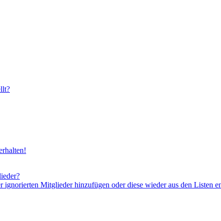
lt?
rhalten!
lieder?
er ignorierten Mitglieder hinzufügen oder diese wieder aus den Listen e