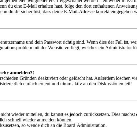
 angemeldeten Mitglieder erst freigeschaltet werden – entweder musst du
. Wenn du eine E-Mail erhalten hast, folge den dort enthaltenen Anweis
nn du dir sicher bist, dass deine E-Mail-Adresse korrekt eingegeben w
Benutzername und dein Passwort richtig sind. Wenn dies der Fall ist, w
igurationsproblem mit der Website vorliegt, welches ein Administrator l
t mehr anmelden?!
rschieden Gründen deaktiviert oder gelöscht hat. Außerdem löschen vie
triere dich einfach erneut und nimm aktiv an den Diskussionen teil!
 nicht wieder mitteilen, du kannst es jedoch zurücksetzen. Dies machs
 dich schnell wieder anmelden können.
ückzusetzen, so wende dich an die Board-Administration.