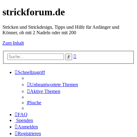
strickforum.de
Stricken und Strickdesign, Tipps und Hilfe für Anfänger und
Könner, ob mit 2 Nadeln oder mit 200
Zum Inhalt
Erweiterte
Suche
Suche
Schnellzugriff
Unbeantwortete Themen
Aktive Themen
Suche
FAQ
Spenden
Anmelden
Registrieren