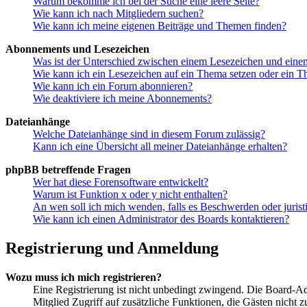
Warum bekomme ich bei der Suche eine leere Seite?
Wie kann ich nach Mitgliedern suchen?
Wie kann ich meine eigenen Beiträge und Themen finden?
Abonnements und Lesezeichen
Was ist der Unterschied zwischen einem Lesezeichen und ein
Wie kann ich ein Lesezeichen auf ein Thema setzen oder ein 
Wie kann ich ein Forum abonnieren?
Wie deaktiviere ich meine Abonnements?
Dateianhänge
Welche Dateianhänge sind in diesem Forum zulässig?
Kann ich eine Übersicht all meiner Dateianhänge erhalten?
phpBB betreffende Fragen
Wer hat diese Forensoftware entwickelt?
Warum ist Funktion x oder y nicht enthalten?
An wen soll ich mich wenden, falls es Beschwerden oder juris
Wie kann ich einen Administrator des Boards kontaktieren?
Registrierung und Anmeldung
Wozu muss ich mich registrieren?
Eine Registrierung ist nicht unbedingt zwingend. Die Board-Admin
Mitglied Zugriff auf zusätzliche Funktionen, die Gästen nicht 