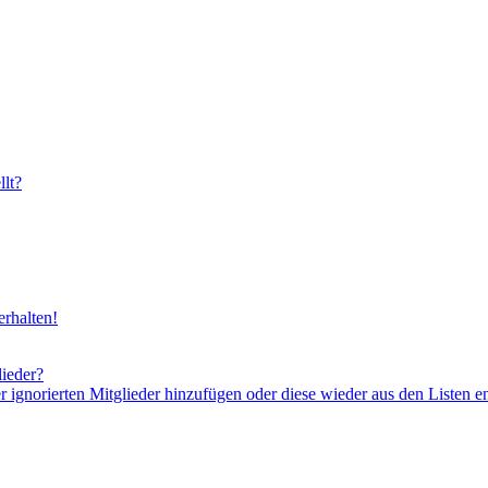
lt?
rhalten!
lieder?
er ignorierten Mitglieder hinzufügen oder diese wieder aus den Listen e