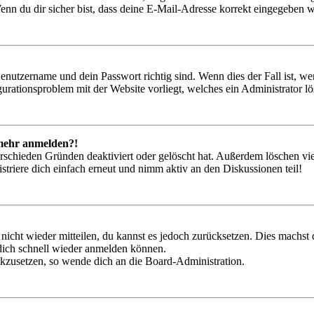
nn du dir sicher bist, dass deine E-Mail-Adresse korrekt eingegeben w
Benutzername und dein Passwort richtig sind. Wenn dies der Fall ist, w
igurationsproblem mit der Website vorliegt, welches ein Administrator l
t mehr anmelden?!
rschieden Gründen deaktiviert oder gelöscht hat. Außerdem löschen vie
triere dich einfach erneut und nimm aktiv an den Diskussionen teil!
 nicht wieder mitteilen, du kannst es jedoch zurücksetzen. Dies machs
 dich schnell wieder anmelden können.
ückzusetzen, so wende dich an die Board-Administration.