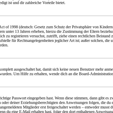
igt ist und dir zahlreiche Vorteile bietet.
t of 1998 (deutsch: Gesetz zum Schutz der Privatsphäre von Kindern i
ern unter 13 Jahren erheben, hierzu die Zustimmung der Eltern bezieh
dich zu registrieren versuchst, zutrifft, ziehe einen rechtlichen Beista
stelle für Rechtsangelegenheiten jeglicher Art ist; außer solchen, die
erden.
 komplett ausgeschaltet hat, damit sich keine neuen Benutzer mehr anm
 wurden. Um Hilfe zu erhalten, wende dich an die Board-Administratio
richtige Passwort eingegeben hast. Wenn diese stimmen, dann gibt es
ern oder deiner Erziehungsberechtigten den Anweisungen folgen, die du e
 angemeldeten Mitglieder erst freigeschaltet werden – entweder musst du
. Wenn du eine E-Mail erhalten hast, folge den dort enthaltenen Anweis