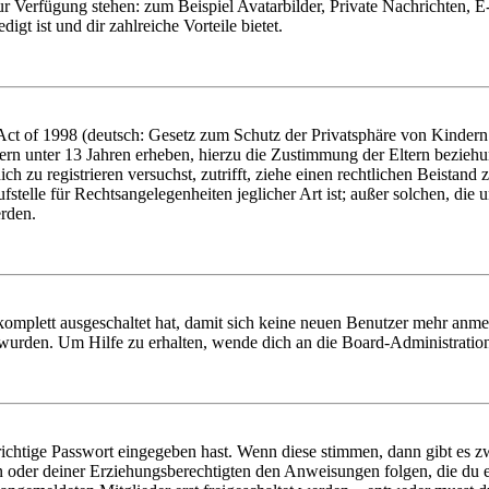
zur Verfügung stehen: zum Beispiel Avatarbilder, Private Nachrichten, 
igt ist und dir zahlreiche Vorteile bietet.
t of 1998 (deutsch: Gesetz zum Schutz der Privatsphäre von Kindern i
ern unter 13 Jahren erheben, hierzu die Zustimmung der Eltern bezieh
dich zu registrieren versuchst, zutrifft, ziehe einen rechtlichen Beista
stelle für Rechtsangelegenheiten jeglicher Art ist; außer solchen, die
erden.
 komplett ausgeschaltet hat, damit sich keine neuen Benutzer mehr anm
 wurden. Um Hilfe zu erhalten, wende dich an die Board-Administratio
richtige Passwort eingegeben hast. Wenn diese stimmen, dann gibt es
ern oder deiner Erziehungsberechtigten den Anweisungen folgen, die du e