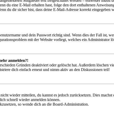
 angemeldeten Mitglieder erst freigeschaltet werden – entweder musst du
. Wenn du eine E-Mail erhalten hast, folge den dort enthaltenen Anweis
nn du dir sicher bist, dass deine E-Mail-Adresse korrekt eingegeben w
Benutzername und dein Passwort richtig sind. Wenn dies der Fall ist, w
igurationsproblem mit der Website vorliegt, welches ein Administrator l
t mehr anmelden?!
rschieden Gründen deaktiviert oder gelöscht hat. Außerdem löschen vie
triere dich einfach erneut und nimm aktiv an den Diskussionen teil!
 nicht wieder mitteilen, du kannst es jedoch zurücksetzen. Dies machs
 dich schnell wieder anmelden können.
ückzusetzen, so wende dich an die Board-Administration.