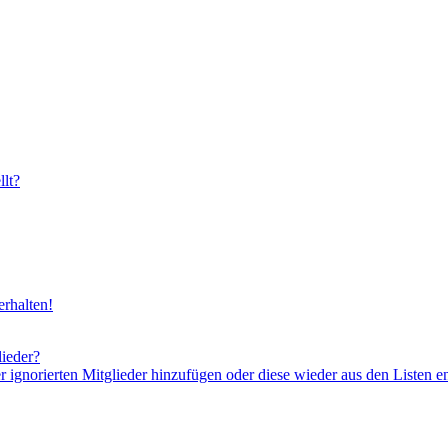
lt?
rhalten!
lieder?
er ignorierten Mitglieder hinzufügen oder diese wieder aus den Listen e