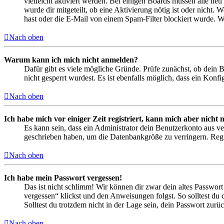
vielleicht aktiviert werden. Bei einigen Boards müssen alle neu
wurde dir mitgeteilt, ob eine Aktivierung nötig ist oder nicht
hast oder die E-Mail von einem Spam-Filter blockiert wurde. We
Nach oben
Warum kann ich mich nicht anmelden?
Dafür gibt es viele mögliche Gründe. Prüfe zunächst, ob dein 
nicht gesperrt wurdest. Es ist ebenfalls möglich, dass ein Konf
Nach oben
Ich habe mich vor einiger Zeit registriert, kann mich aber nich
Es kann sein, dass ein Administrator dein Benutzerkonto aus ve
geschrieben haben, um die Datenbankgröße zu verringern. Regis
Nach oben
Ich habe mein Passwort vergessen!
Das ist nicht schlimm! Wir können dir zwar dein altes Passwort
vergessen“ klickst und den Anweisungen folgst. So solltest du
Solltest du trotzdem nicht in der Lage sein, dein Passwort zur
Nach oben