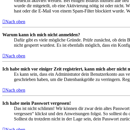
vielleicht aktiviert werden. Bei einigen Boards müssen alle neu
wurde dir mitgeteilt, ob eine Aktivierung nötig ist oder nicht
hast oder die E-Mail von einem Spam-Filter blockiert wurde. We
Nach oben
Warum kann ich mich nicht anmelden?
Dafür gibt es viele mögliche Gründe. Prüfe zunächst, ob dein 
nicht gesperrt wurdest. Es ist ebenfalls möglich, dass ein Konf
Nach oben
Ich habe mich vor einiger Zeit registriert, kann mich aber nich
Es kann sein, dass ein Administrator dein Benutzerkonto aus ve
geschrieben haben, um die Datenbankgröße zu verringern. Regis
Nach oben
Ich habe mein Passwort vergessen!
Das ist nicht schlimm! Wir können dir zwar dein altes Passwort
vergessen“ klickst und den Anweisungen folgst. So solltest du
Solltest du trotzdem nicht in der Lage sein, dein Passwort zur
Nach oben