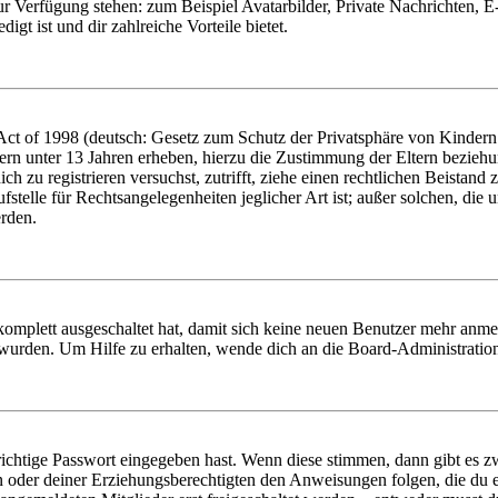
zur Verfügung stehen: zum Beispiel Avatarbilder, Private Nachrichten, 
igt ist und dir zahlreiche Vorteile bietet.
t of 1998 (deutsch: Gesetz zum Schutz der Privatsphäre von Kindern i
ern unter 13 Jahren erheben, hierzu die Zustimmung der Eltern bezieh
dich zu registrieren versuchst, zutrifft, ziehe einen rechtlichen Beista
stelle für Rechtsangelegenheiten jeglicher Art ist; außer solchen, die
erden.
 komplett ausgeschaltet hat, damit sich keine neuen Benutzer mehr anm
 wurden. Um Hilfe zu erhalten, wende dich an die Board-Administratio
richtige Passwort eingegeben hast. Wenn diese stimmen, dann gibt es
ern oder deiner Erziehungsberechtigten den Anweisungen folgen, die du e