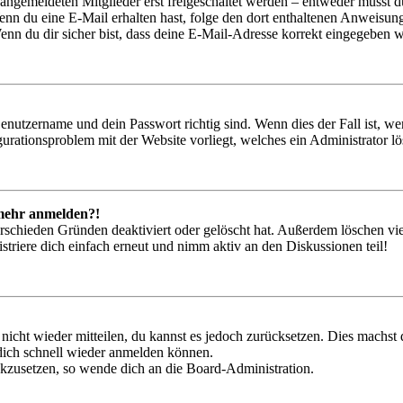
 angemeldeten Mitglieder erst freigeschaltet werden – entweder musst du
. Wenn du eine E-Mail erhalten hast, folge den dort enthaltenen Anweis
nn du dir sicher bist, dass deine E-Mail-Adresse korrekt eingegeben w
Benutzername und dein Passwort richtig sind. Wenn dies der Fall ist, w
igurationsproblem mit der Website vorliegt, welches ein Administrator l
t mehr anmelden?!
rschieden Gründen deaktiviert oder gelöscht hat. Außerdem löschen vie
triere dich einfach erneut und nimm aktiv an den Diskussionen teil!
 nicht wieder mitteilen, du kannst es jedoch zurücksetzen. Dies machs
 dich schnell wieder anmelden können.
ückzusetzen, so wende dich an die Board-Administration.