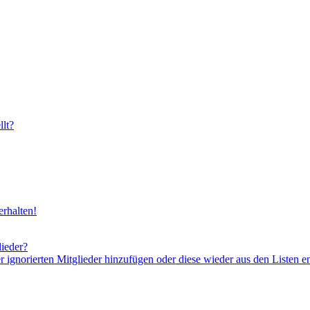
lt?
rhalten!
lieder?
er ignorierten Mitglieder hinzufügen oder diese wieder aus den Listen e