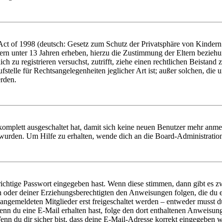
t of 1998 (deutsch: Gesetz zum Schutz der Privatsphäre von Kindern i
ern unter 13 Jahren erheben, hierzu die Zustimmung der Eltern bezieh
dich zu registrieren versuchst, zutrifft, ziehe einen rechtlichen Beista
stelle für Rechtsangelegenheiten jeglicher Art ist; außer solchen, die
erden.
 komplett ausgeschaltet hat, damit sich keine neuen Benutzer mehr anm
 wurden. Um Hilfe zu erhalten, wende dich an die Board-Administratio
richtige Passwort eingegeben hast. Wenn diese stimmen, dann gibt es
ern oder deiner Erziehungsberechtigten den Anweisungen folgen, die du e
 angemeldeten Mitglieder erst freigeschaltet werden – entweder musst du
. Wenn du eine E-Mail erhalten hast, folge den dort enthaltenen Anweis
nn du dir sicher bist, dass deine E-Mail-Adresse korrekt eingegeben w