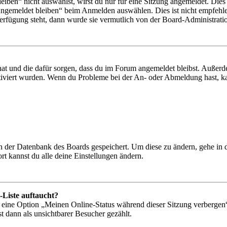
en“ nicht auswählst, wirst du nur für eine Sitzung angemeldet. Dies
Angemeldet bleiben“ beim Anmelden auswählen. Dies ist nicht empfehle
Verfügung steht, dann wurde sie vermutlich von der Board-Administratio
 hat und die dafür sorgen, dass du im Forum angemeldet bleibst. Außer
tiviert wurden. Wenn du Probleme bei der An- oder Abmeldung hast, ka
 in der Datenbank des Boards gespeichert. Um diese zu ändern, gehe in
t kannst du alle deine Einstellungen ändern.
-Liste auftaucht?
n eine Option „Meinen Online-Status während dieser Sitzung verbergen
t dann als unsichtbarer Besucher gezählt.