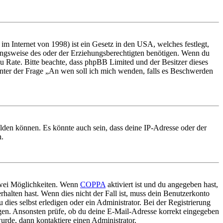
m Internet von 1998) ist ein Gesetz in den USA, welches festlegt,
ungsweise des oder der Erziehungsberechtigten benötigen. Wenn du
nd zu Rate. Bitte beachte, dass phpBB Limited und der Besitzer dieses
 unter der Frage „An wen soll ich mich wenden, falls es Beschwerden
elden können. Es könnte auch sein, dass deine IP-Adresse oder der
n.
 zwei Möglichkeiten. Wenn
COPPA
aktiviert ist und du angegeben hast,
rhalten hast. Wenn dies nicht der Fall ist, muss dein Benutzerkonto
 dies selbst erledigen oder ein Administrator. Bei der Registrierung
ungen. Ansonsten prüfe, ob du deine E-Mail-Adresse korrekt eingegeben
urde, dann kontaktiere einen Administrator.