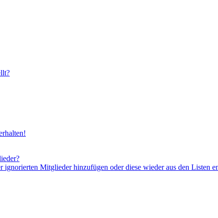
lt?
rhalten!
lieder?
er ignorierten Mitglieder hinzufügen oder diese wieder aus den Listen e