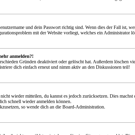
Benutzername und dein Passwort richtig sind. Wenn dies der Fall ist, w
igurationsproblem mit der Website vorliegt, welches ein Administrator l
t mehr anmelden?!
rschieden Gründen deaktiviert oder gelöscht hat. Außerdem löschen vie
triere dich einfach erneut und nimm aktiv an den Diskussionen teil!
 nicht wieder mitteilen, du kannst es jedoch zurücksetzen. Dies machs
 dich schnell wieder anmelden können.
ückzusetzen, so wende dich an die Board-Administration.