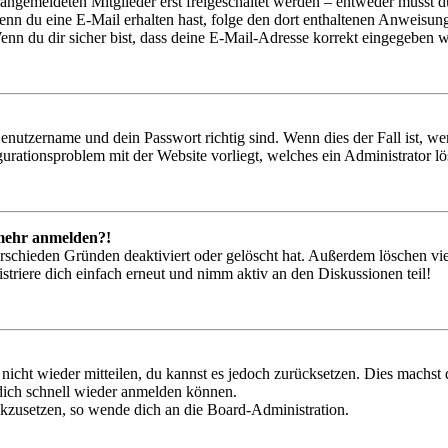
 angemeldeten Mitglieder erst freigeschaltet werden – entweder musst du
. Wenn du eine E-Mail erhalten hast, folge den dort enthaltenen Anweis
nn du dir sicher bist, dass deine E-Mail-Adresse korrekt eingegeben w
Benutzername und dein Passwort richtig sind. Wenn dies der Fall ist, w
igurationsproblem mit der Website vorliegt, welches ein Administrator l
t mehr anmelden?!
rschieden Gründen deaktiviert oder gelöscht hat. Außerdem löschen vie
triere dich einfach erneut und nimm aktiv an den Diskussionen teil!
 nicht wieder mitteilen, du kannst es jedoch zurücksetzen. Dies machs
 dich schnell wieder anmelden können.
ückzusetzen, so wende dich an die Board-Administration.