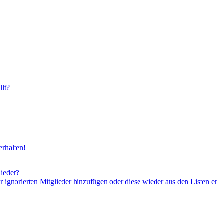
lt?
rhalten!
lieder?
er ignorierten Mitglieder hinzufügen oder diese wieder aus den Listen e