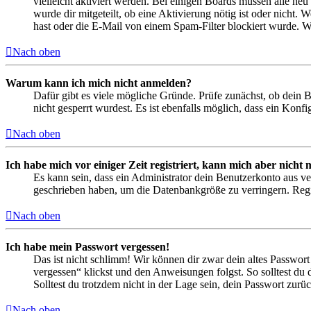
vielleicht aktiviert werden. Bei einigen Boards müssen alle neu
wurde dir mitgeteilt, ob eine Aktivierung nötig ist oder nicht
hast oder die E-Mail von einem Spam-Filter blockiert wurde. We
Nach oben
Warum kann ich mich nicht anmelden?
Dafür gibt es viele mögliche Gründe. Prüfe zunächst, ob dein 
nicht gesperrt wurdest. Es ist ebenfalls möglich, dass ein Konf
Nach oben
Ich habe mich vor einiger Zeit registriert, kann mich aber nich
Es kann sein, dass ein Administrator dein Benutzerkonto aus ve
geschrieben haben, um die Datenbankgröße zu verringern. Regis
Nach oben
Ich habe mein Passwort vergessen!
Das ist nicht schlimm! Wir können dir zwar dein altes Passwort
vergessen“ klickst und den Anweisungen folgst. So solltest du
Solltest du trotzdem nicht in der Lage sein, dein Passwort zur
Nach oben