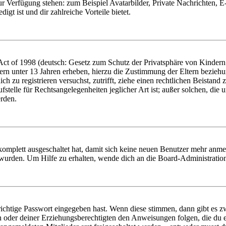
zur Verfügung stehen: zum Beispiel Avatarbilder, Private Nachrichten, 
igt ist und dir zahlreiche Vorteile bietet.
t of 1998 (deutsch: Gesetz zum Schutz der Privatsphäre von Kindern i
ern unter 13 Jahren erheben, hierzu die Zustimmung der Eltern bezieh
dich zu registrieren versuchst, zutrifft, ziehe einen rechtlichen Beista
stelle für Rechtsangelegenheiten jeglicher Art ist; außer solchen, die
erden.
 komplett ausgeschaltet hat, damit sich keine neuen Benutzer mehr anm
 wurden. Um Hilfe zu erhalten, wende dich an die Board-Administratio
richtige Passwort eingegeben hast. Wenn diese stimmen, dann gibt es
ern oder deiner Erziehungsberechtigten den Anweisungen folgen, die du e