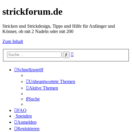
strickforum.de
Stricken und Strickdesign, Tipps und Hilfe für Anfänger und
Könner, ob mit 2 Nadeln oder mit 200
Zum Inhalt
Erweiterte
Suche
Suche
Schnellzugriff
Unbeantwortete Themen
Aktive Themen
Suche
FAQ
Spenden
Anmelden
Registrieren