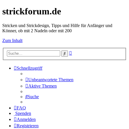
strickforum.de
Stricken und Strickdesign, Tipps und Hilfe für Anfänger und
Könner, ob mit 2 Nadeln oder mit 200
Zum Inhalt
Erweiterte
Suche
Suche
Schnellzugriff
Unbeantwortete Themen
Aktive Themen
Suche
FAQ
Spenden
Anmelden
Registrieren