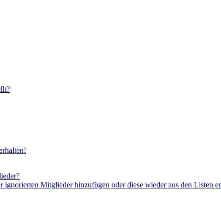
lt?
rhalten!
lieder?
er ignorierten Mitglieder hinzufügen oder diese wieder aus den Listen e