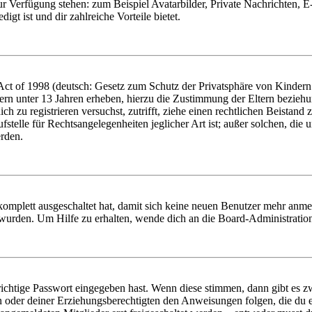
zur Verfügung stehen: zum Beispiel Avatarbilder, Private Nachrichten, 
igt ist und dir zahlreiche Vorteile bietet.
t of 1998 (deutsch: Gesetz zum Schutz der Privatsphäre von Kindern i
ern unter 13 Jahren erheben, hierzu die Zustimmung der Eltern bezieh
dich zu registrieren versuchst, zutrifft, ziehe einen rechtlichen Beista
stelle für Rechtsangelegenheiten jeglicher Art ist; außer solchen, die
erden.
 komplett ausgeschaltet hat, damit sich keine neuen Benutzer mehr anm
 wurden. Um Hilfe zu erhalten, wende dich an die Board-Administratio
richtige Passwort eingegeben hast. Wenn diese stimmen, dann gibt es
ern oder deiner Erziehungsberechtigten den Anweisungen folgen, die du e