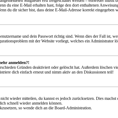
 angemeldeten Mitglieder erst freigeschaltet werden – entweder musst du
. Wenn du eine E-Mail erhalten hast, folge den dort enthaltenen Anweis
nn du dir sicher bist, dass deine E-Mail-Adresse korrekt eingegeben w
Benutzername und dein Passwort richtig sind. Wenn dies der Fall ist, w
igurationsproblem mit der Website vorliegt, welches ein Administrator l
t mehr anmelden?!
rschieden Gründen deaktiviert oder gelöscht hat. Außerdem löschen vie
triere dich einfach erneut und nimm aktiv an den Diskussionen teil!
 nicht wieder mitteilen, du kannst es jedoch zurücksetzen. Dies machs
 dich schnell wieder anmelden können.
ückzusetzen, so wende dich an die Board-Administration.