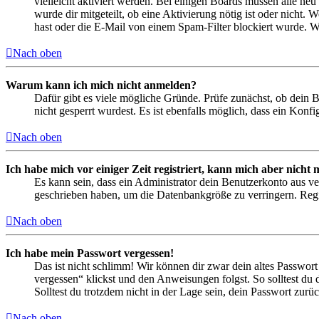
vielleicht aktiviert werden. Bei einigen Boards müssen alle neu
wurde dir mitgeteilt, ob eine Aktivierung nötig ist oder nicht
hast oder die E-Mail von einem Spam-Filter blockiert wurde. We
Nach oben
Warum kann ich mich nicht anmelden?
Dafür gibt es viele mögliche Gründe. Prüfe zunächst, ob dein 
nicht gesperrt wurdest. Es ist ebenfalls möglich, dass ein Konf
Nach oben
Ich habe mich vor einiger Zeit registriert, kann mich aber nich
Es kann sein, dass ein Administrator dein Benutzerkonto aus ve
geschrieben haben, um die Datenbankgröße zu verringern. Regis
Nach oben
Ich habe mein Passwort vergessen!
Das ist nicht schlimm! Wir können dir zwar dein altes Passwort
vergessen“ klickst und den Anweisungen folgst. So solltest du
Solltest du trotzdem nicht in der Lage sein, dein Passwort zur
Nach oben