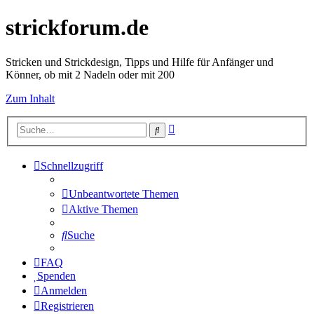
strickforum.de
Stricken und Strickdesign, Tipps und Hilfe für Anfänger und
Könner, ob mit 2 Nadeln oder mit 200
Zum Inhalt
Erweiterte
Suche
Suche
Schnellzugriff
Unbeantwortete Themen
Aktive Themen
Suche
FAQ
Spenden
Anmelden
Registrieren