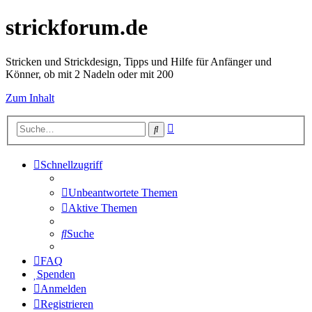
strickforum.de
Stricken und Strickdesign, Tipps und Hilfe für Anfänger und
Könner, ob mit 2 Nadeln oder mit 200
Zum Inhalt
Erweiterte
Suche
Suche
Schnellzugriff
Unbeantwortete Themen
Aktive Themen
Suche
FAQ
Spenden
Anmelden
Registrieren