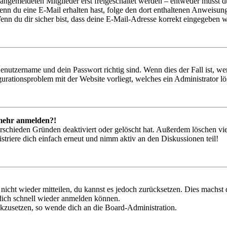
 angemeldeten Mitglieder erst freigeschaltet werden – entweder musst du
. Wenn du eine E-Mail erhalten hast, folge den dort enthaltenen Anweis
nn du dir sicher bist, dass deine E-Mail-Adresse korrekt eingegeben w
Benutzername und dein Passwort richtig sind. Wenn dies der Fall ist, w
igurationsproblem mit der Website vorliegt, welches ein Administrator l
t mehr anmelden?!
rschieden Gründen deaktiviert oder gelöscht hat. Außerdem löschen vie
triere dich einfach erneut und nimm aktiv an den Diskussionen teil!
 nicht wieder mitteilen, du kannst es jedoch zurücksetzen. Dies machs
 dich schnell wieder anmelden können.
ückzusetzen, so wende dich an die Board-Administration.