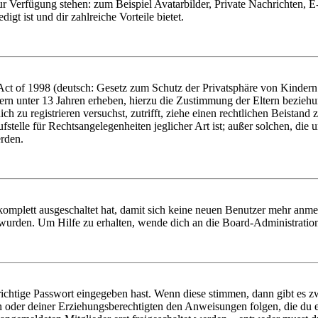
zur Verfügung stehen: zum Beispiel Avatarbilder, Private Nachrichten, 
igt ist und dir zahlreiche Vorteile bietet.
t of 1998 (deutsch: Gesetz zum Schutz der Privatsphäre von Kindern i
ern unter 13 Jahren erheben, hierzu die Zustimmung der Eltern bezieh
dich zu registrieren versuchst, zutrifft, ziehe einen rechtlichen Beista
stelle für Rechtsangelegenheiten jeglicher Art ist; außer solchen, die
erden.
 komplett ausgeschaltet hat, damit sich keine neuen Benutzer mehr anm
 wurden. Um Hilfe zu erhalten, wende dich an die Board-Administratio
richtige Passwort eingegeben hast. Wenn diese stimmen, dann gibt es
ern oder deiner Erziehungsberechtigten den Anweisungen folgen, die du e