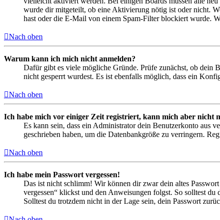
vielleicht aktiviert werden. Bei einigen Boards müssen alle neu
wurde dir mitgeteilt, ob eine Aktivierung nötig ist oder nicht
hast oder die E-Mail von einem Spam-Filter blockiert wurde. We
Nach oben
Warum kann ich mich nicht anmelden?
Dafür gibt es viele mögliche Gründe. Prüfe zunächst, ob dein 
nicht gesperrt wurdest. Es ist ebenfalls möglich, dass ein Konf
Nach oben
Ich habe mich vor einiger Zeit registriert, kann mich aber nich
Es kann sein, dass ein Administrator dein Benutzerkonto aus ve
geschrieben haben, um die Datenbankgröße zu verringern. Regis
Nach oben
Ich habe mein Passwort vergessen!
Das ist nicht schlimm! Wir können dir zwar dein altes Passwort
vergessen“ klickst und den Anweisungen folgst. So solltest du
Solltest du trotzdem nicht in der Lage sein, dein Passwort zur
Nach oben