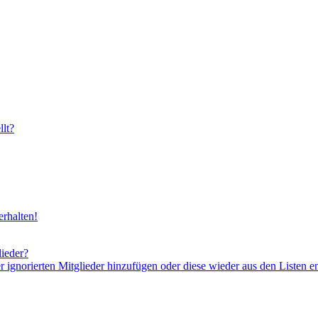
lt?
rhalten!
lieder?
er ignorierten Mitglieder hinzufügen oder diese wieder aus den Listen e