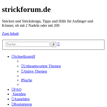
strickforum.de
Stricken und Strickdesign, Tipps und Hilfe für Anfänger und
Könner, ob mit 2 Nadeln oder mit 200
Zum Inhalt
Erweiterte
Suche
Suche
Schnellzugriff
Unbeantwortete Themen
Aktive Themen
Suche
FAQ
Spenden
Anmelden
Registrieren