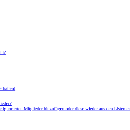
lt?
rhalten!
lieder?
er ignorierten Mitglieder hinzufügen oder diese wieder aus den Listen e