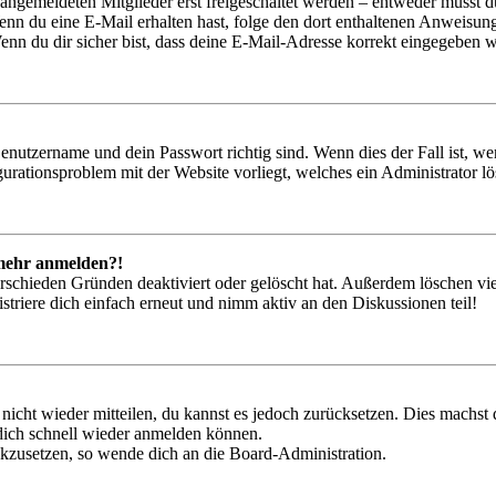
 angemeldeten Mitglieder erst freigeschaltet werden – entweder musst du
. Wenn du eine E-Mail erhalten hast, folge den dort enthaltenen Anweis
nn du dir sicher bist, dass deine E-Mail-Adresse korrekt eingegeben w
Benutzername und dein Passwort richtig sind. Wenn dies der Fall ist, w
igurationsproblem mit der Website vorliegt, welches ein Administrator l
t mehr anmelden?!
rschieden Gründen deaktiviert oder gelöscht hat. Außerdem löschen vie
triere dich einfach erneut und nimm aktiv an den Diskussionen teil!
 nicht wieder mitteilen, du kannst es jedoch zurücksetzen. Dies machs
 dich schnell wieder anmelden können.
ückzusetzen, so wende dich an die Board-Administration.