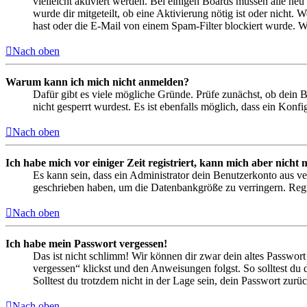
vielleicht aktiviert werden. Bei einigen Boards müssen alle neu
wurde dir mitgeteilt, ob eine Aktivierung nötig ist oder nicht
hast oder die E-Mail von einem Spam-Filter blockiert wurde. We
Nach oben
Warum kann ich mich nicht anmelden?
Dafür gibt es viele mögliche Gründe. Prüfe zunächst, ob dein 
nicht gesperrt wurdest. Es ist ebenfalls möglich, dass ein Konf
Nach oben
Ich habe mich vor einiger Zeit registriert, kann mich aber nich
Es kann sein, dass ein Administrator dein Benutzerkonto aus ve
geschrieben haben, um die Datenbankgröße zu verringern. Regis
Nach oben
Ich habe mein Passwort vergessen!
Das ist nicht schlimm! Wir können dir zwar dein altes Passwort
vergessen“ klickst und den Anweisungen folgst. So solltest du
Solltest du trotzdem nicht in der Lage sein, dein Passwort zur
Nach oben