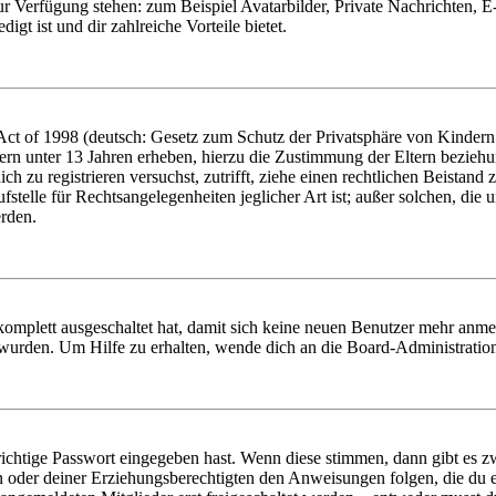
zur Verfügung stehen: zum Beispiel Avatarbilder, Private Nachrichten, 
igt ist und dir zahlreiche Vorteile bietet.
t of 1998 (deutsch: Gesetz zum Schutz der Privatsphäre von Kindern i
ern unter 13 Jahren erheben, hierzu die Zustimmung der Eltern bezieh
dich zu registrieren versuchst, zutrifft, ziehe einen rechtlichen Beista
stelle für Rechtsangelegenheiten jeglicher Art ist; außer solchen, die
erden.
 komplett ausgeschaltet hat, damit sich keine neuen Benutzer mehr anm
 wurden. Um Hilfe zu erhalten, wende dich an die Board-Administratio
richtige Passwort eingegeben hast. Wenn diese stimmen, dann gibt es
ern oder deiner Erziehungsberechtigten den Anweisungen folgen, die du e