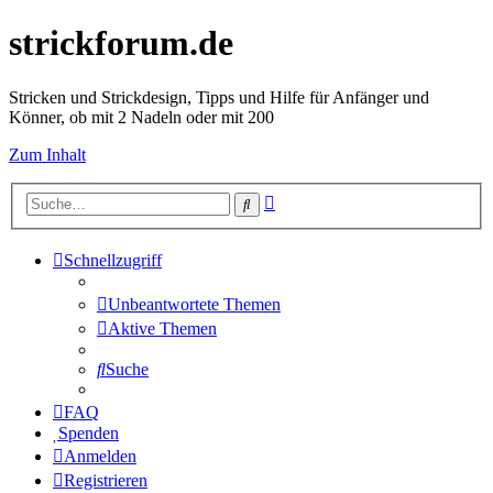
strickforum.de
Stricken und Strickdesign, Tipps und Hilfe für Anfänger und
Könner, ob mit 2 Nadeln oder mit 200
Zum Inhalt
Erweiterte
Suche
Suche
Schnellzugriff
Unbeantwortete Themen
Aktive Themen
Suche
FAQ
Spenden
Anmelden
Registrieren