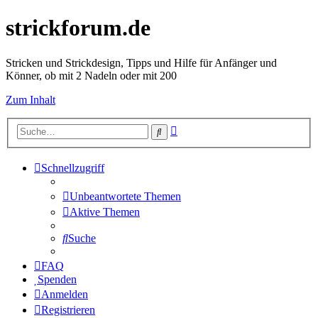
strickforum.de
Stricken und Strickdesign, Tipps und Hilfe für Anfänger und
Könner, ob mit 2 Nadeln oder mit 200
Zum Inhalt
Erweiterte
Suche
Suche
Schnellzugriff
Unbeantwortete Themen
Aktive Themen
Suche
FAQ
Spenden
Anmelden
Registrieren