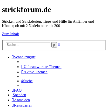
strickforum.de
Stricken und Strickdesign, Tipps und Hilfe für Anfänger und
Könner, ob mit 2 Nadeln oder mit 200
Zum Inhalt
Erweiterte
Suche
Suche
Schnellzugriff
Unbeantwortete Themen
Aktive Themen
Suche
FAQ
Spenden
Anmelden
Registrieren