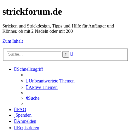
strickforum.de
Stricken und Strickdesign, Tipps und Hilfe für Anfänger und
Könner, ob mit 2 Nadeln oder mit 200
Zum Inhalt
Erweiterte
Suche
Suche
Schnellzugriff
Unbeantwortete Themen
Aktive Themen
Suche
FAQ
Spenden
Anmelden
Registrieren