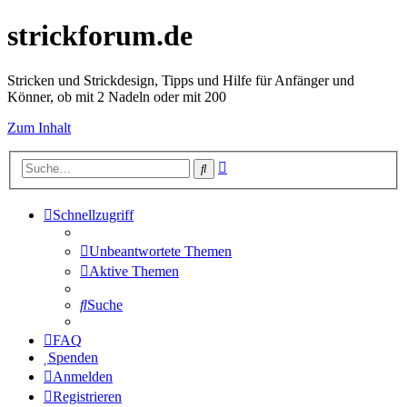
strickforum.de
Stricken und Strickdesign, Tipps und Hilfe für Anfänger und
Könner, ob mit 2 Nadeln oder mit 200
Zum Inhalt
Erweiterte
Suche
Suche
Schnellzugriff
Unbeantwortete Themen
Aktive Themen
Suche
FAQ
Spenden
Anmelden
Registrieren