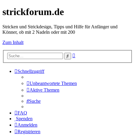
strickforum.de
Stricken und Strickdesign, Tipps und Hilfe für Anfänger und
Könner, ob mit 2 Nadeln oder mit 200
Zum Inhalt
Erweiterte
Suche
Suche
Schnellzugriff
Unbeantwortete Themen
Aktive Themen
Suche
FAQ
Spenden
Anmelden
Registrieren