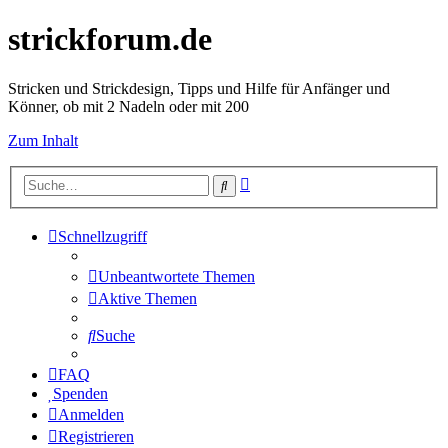
strickforum.de
Stricken und Strickdesign, Tipps und Hilfe für Anfänger und
Könner, ob mit 2 Nadeln oder mit 200
Zum Inhalt
Erweiterte
Suche
Suche
Schnellzugriff
Unbeantwortete Themen
Aktive Themen
Suche
FAQ
Spenden
Anmelden
Registrieren