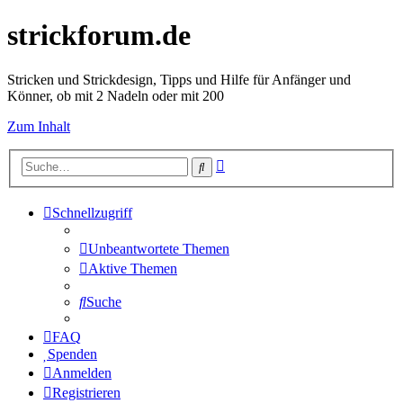
strickforum.de
Stricken und Strickdesign, Tipps und Hilfe für Anfänger und
Könner, ob mit 2 Nadeln oder mit 200
Zum Inhalt
Erweiterte
Suche
Suche
Schnellzugriff
Unbeantwortete Themen
Aktive Themen
Suche
FAQ
Spenden
Anmelden
Registrieren