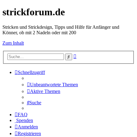
strickforum.de
Stricken und Strickdesign, Tipps und Hilfe für Anfänger und
Könner, ob mit 2 Nadeln oder mit 200
Zum Inhalt
Erweiterte
Suche
Suche
Schnellzugriff
Unbeantwortete Themen
Aktive Themen
Suche
FAQ
Spenden
Anmelden
Registrieren