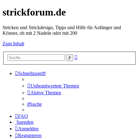
strickforum.de
Stricken und Strickdesign, Tipps und Hilfe für Anfänger und
Könner, ob mit 2 Nadeln oder mit 200
Zum Inhalt
Erweiterte
Suche
Suche
Schnellzugriff
Unbeantwortete Themen
Aktive Themen
Suche
FAQ
Spenden
Anmelden
Registrieren