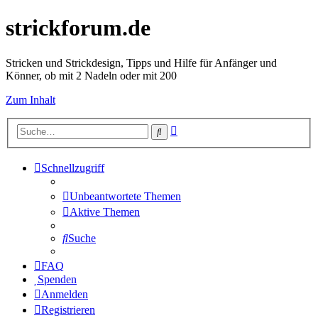
strickforum.de
Stricken und Strickdesign, Tipps und Hilfe für Anfänger und
Könner, ob mit 2 Nadeln oder mit 200
Zum Inhalt
Erweiterte
Suche
Suche
Schnellzugriff
Unbeantwortete Themen
Aktive Themen
Suche
FAQ
Spenden
Anmelden
Registrieren