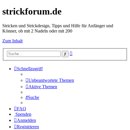
strickforum.de
Stricken und Strickdesign, Tipps und Hilfe für Anfänger und
Könner, ob mit 2 Nadeln oder mit 200
Zum Inhalt
Erweiterte
Suche
Suche
Schnellzugriff
Unbeantwortete Themen
Aktive Themen
Suche
FAQ
Spenden
Anmelden
Registrieren