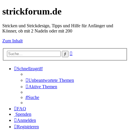
strickforum.de
Stricken und Strickdesign, Tipps und Hilfe für Anfänger und
Könner, ob mit 2 Nadeln oder mit 200
Zum Inhalt
Erweiterte
Suche
Suche
Schnellzugriff
Unbeantwortete Themen
Aktive Themen
Suche
FAQ
Spenden
Anmelden
Registrieren