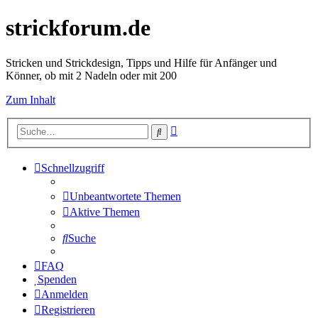
strickforum.de
Stricken und Strickdesign, Tipps und Hilfe für Anfänger und
Könner, ob mit 2 Nadeln oder mit 200
Zum Inhalt
Erweiterte
Suche
Suche
Schnellzugriff
Unbeantwortete Themen
Aktive Themen
Suche
FAQ
Spenden
Anmelden
Registrieren