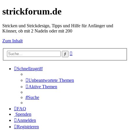
strickforum.de
Stricken und Strickdesign, Tipps und Hilfe für Anfänger und
Könner, ob mit 2 Nadeln oder mit 200
Zum Inhalt
Erweiterte
Suche
Suche
Schnellzugriff
Unbeantwortete Themen
Aktive Themen
Suche
FAQ
Spenden
Anmelden
Registrieren