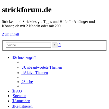
strickforum.de
Stricken und Strickdesign, Tipps und Hilfe für Anfänger und
Könner, ob mit 2 Nadeln oder mit 200
Zum Inhalt
Erweiterte
Suche
Suche
Schnellzugriff
Unbeantwortete Themen
Aktive Themen
Suche
FAQ
Spenden
Anmelden
Registrieren