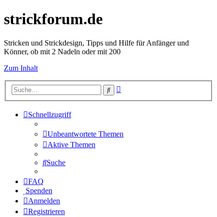
strickforum.de
Stricken und Strickdesign, Tipps und Hilfe für Anfänger und
Könner, ob mit 2 Nadeln oder mit 200
Zum Inhalt
Erweiterte
Suche
Suche
Schnellzugriff
Unbeantwortete Themen
Aktive Themen
Suche
FAQ
Spenden
Anmelden
Registrieren