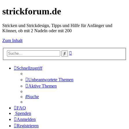
strickforum.de
Stricken und Strickdesign, Tipps und Hilfe für Anfänger und
Könner, ob mit 2 Nadeln oder mit 200
Zum Inhalt
Erweiterte
Suche
Suche
Schnellzugriff
Unbeantwortete Themen
Aktive Themen
Suche
FAQ
Spenden
Anmelden
Registrieren