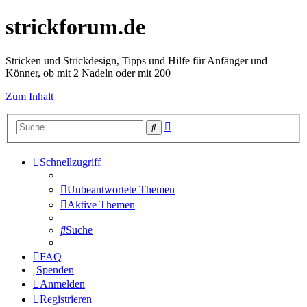
strickforum.de
Stricken und Strickdesign, Tipps und Hilfe für Anfänger und
Könner, ob mit 2 Nadeln oder mit 200
Zum Inhalt
Erweiterte
Suche
Suche
Schnellzugriff
Unbeantwortete Themen
Aktive Themen
Suche
FAQ
Spenden
Anmelden
Registrieren