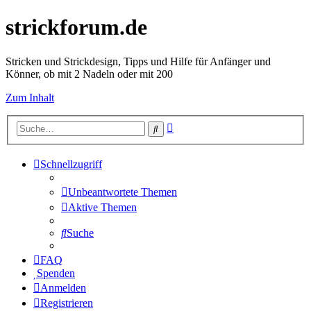
strickforum.de
Stricken und Strickdesign, Tipps und Hilfe für Anfänger und
Könner, ob mit 2 Nadeln oder mit 200
Zum Inhalt
Erweiterte
Suche
Suche
Schnellzugriff
Unbeantwortete Themen
Aktive Themen
Suche
FAQ
Spenden
Anmelden
Registrieren