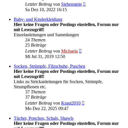
Neuester
Letzter Beitrag
von
Siebenstein
Beitrag
Sa Dez 10, 2022 16:15
Baby- und Kinderkleidung
Hier keine Fragen oder Postings einstellen, Forum nur
mit Lesezugriff!
Einzelanleitungen und Sammlungen
24
Themen
25
Beiträge
Neuester
Letzter Beitrag
von
Michaela
Beitrag
Mi Jul 31, 2019 12:50
Socken, Strümpfe, Filzschuhe, Puschen
Hier keine Fragen oder Postings einstellen, Forum nur
mit Lesezugriff!
Links zu Strickanleitungen für Socken, Strümpfe,
Strumpfhosen etc.
37
Themen
37
Beiträge
Neuester
Letzter Beitrag
von
Kraut2010
Beitrag
Mo Dez 22, 2025 09:47
Tücher, Ponchos, Schals, Shawls
Hier keine Fragen oder Postings einstellen, Forum nur