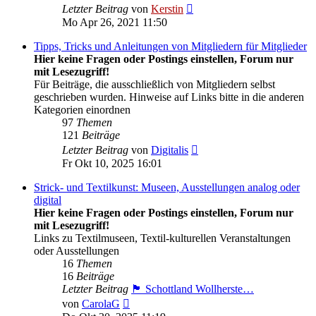
Neuester
Letzter Beitrag
von
Kerstin
Beitrag
Mo Apr 26, 2021 11:50
Tipps, Tricks und Anleitungen von Mitgliedern für Mitglieder
Hier keine Fragen oder Postings einstellen, Forum nur
mit Lesezugriff!
Für Beiträge, die ausschließlich von Mitgliedern selbst
geschrieben wurden. Hinweise auf Links bitte in die anderen
Kategorien einordnen
97
Themen
121
Beiträge
Neuester
Letzter Beitrag
von
Digitalis
Beitrag
Fr Okt 10, 2025 16:01
Strick- und Textilkunst: Museen, Ausstellungen analog oder
digital
Hier keine Fragen oder Postings einstellen, Forum nur
mit Lesezugriff!
Links zu Textilmuseen, Textil-kulturellen Veranstaltungen
oder Ausstellungen
16
Themen
16
Beiträge
Letzter Beitrag
🏴󠁧󠁢󠁳󠁣󠁴󠁿 Schottland Wollherste…
Neuester
von
CarolaG
Beitrag