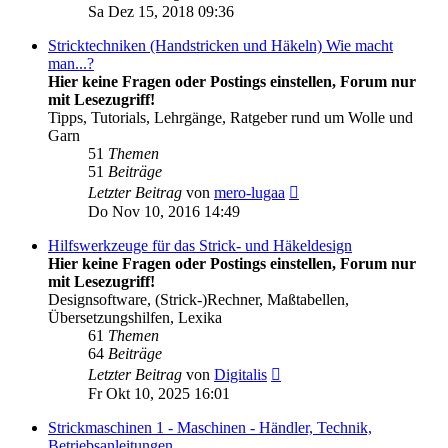
Beitrag
Sa Dez 15, 2018 09:36
Stricktechniken (Handstricken und Häkeln) Wie macht
man...?
Hier keine Fragen oder Postings einstellen, Forum nur
mit Lesezugriff!
Tipps, Tutorials, Lehrgänge, Ratgeber rund um Wolle und
Garn
51
Themen
51
Beiträge
Neuester
Letzter Beitrag
von
mero-lugaa
Beitrag
Do Nov 10, 2016 14:49
Hilfswerkzeuge für das Strick- und Häkeldesign
Hier keine Fragen oder Postings einstellen, Forum nur
mit Lesezugriff!
Designsoftware, (Strick-)Rechner, Maßtabellen,
Übersetzungshilfen, Lexika
61
Themen
64
Beiträge
Neuester
Letzter Beitrag
von
Digitalis
Beitrag
Fr Okt 10, 2025 16:01
Strickmaschinen 1 - Maschinen - Händler, Technik,
Betriebsanleitungen