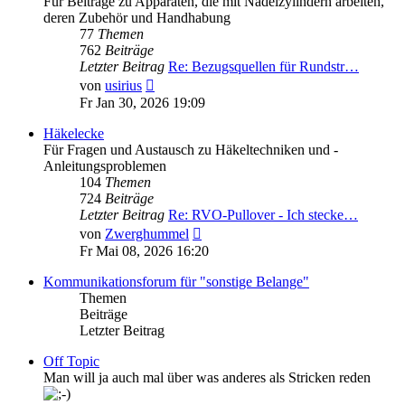
Für Beiträge zu Apparaten, die mit Nadelzylindern arbeiten,
deren Zubehör und Handhabung
77
Themen
762
Beiträge
Letzter Beitrag
Re: Bezugsquellen für Rundstr…
Neuester
von
usirius
Beitrag
Fr Jan 30, 2026 19:09
Häkelecke
Für Fragen und Austausch zu Häkeltechniken und -
Anleitungsproblemen
104
Themen
724
Beiträge
Letzter Beitrag
Re: RVO-Pullover - Ich stecke…
Neuester
von
Zwerghummel
Beitrag
Fr Mai 08, 2026 16:20
Kommunikationsforum für "sonstige Belange"
Themen
Beiträge
Letzter Beitrag
Off Topic
Man will ja auch mal über was anderes als Stricken reden