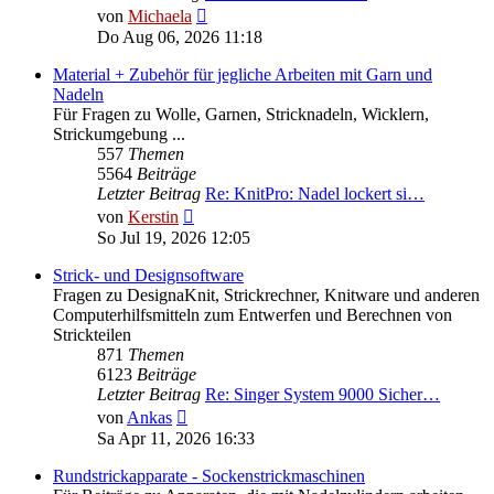
Neuester
von
Michaela
Beitrag
Do Aug 06, 2026 11:18
Material + Zubehör für jegliche Arbeiten mit Garn und
Nadeln
Für Fragen zu Wolle, Garnen, Stricknadeln, Wicklern,
Strickumgebung ...
557
Themen
5564
Beiträge
Letzter Beitrag
Re: KnitPro: Nadel lockert si…
Neuester
von
Kerstin
Beitrag
So Jul 19, 2026 12:05
Strick- und Designsoftware
Fragen zu DesignaKnit, Strickrechner, Knitware und anderen
Computerhilfsmitteln zum Entwerfen und Berechnen von
Strickteilen
871
Themen
6123
Beiträge
Letzter Beitrag
Re: Singer System 9000 Sicher…
Neuester
von
Ankas
Beitrag
Sa Apr 11, 2026 16:33
Rundstrickapparate - Sockenstrickmaschinen