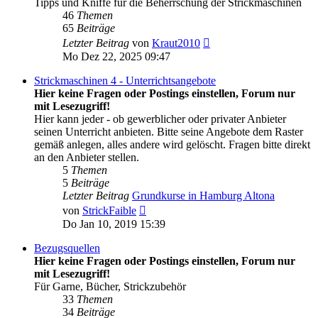
Tipps und Kniffe für die Beherrschung der Strickmaschinen
46
Themen
65
Beiträge
Neuester
Letzter Beitrag
von
Kraut2010
Beitrag
Mo Dez 22, 2025 09:47
Strickmaschinen 4 - Unterrichtsangebote
Hier keine Fragen oder Postings einstellen, Forum nur
mit Lesezugriff!
Hier kann jeder - ob gewerblicher oder privater Anbieter
seinen Unterricht anbieten. Bitte seine Angebote dem Raster
gemäß anlegen, alles andere wird gelöscht. Fragen bitte direkt
an den Anbieter stellen.
5
Themen
5
Beiträge
Letzter Beitrag
Grundkurse in Hamburg Altona
Neuester
von
StrickFaible
Beitrag
Do Jan 10, 2019 15:39
Bezugsquellen
Hier keine Fragen oder Postings einstellen, Forum nur
mit Lesezugriff!
Für Garne, Bücher, Strickzubehör
33
Themen
34
Beiträge