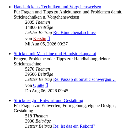
Handstricken - Techniken und Vorgehensweisen
Für Fragen und Tipps zu Anleitungen und Problemen damit,
Stricktechniken u. Vorgehensweisen
2005
Themen
14860
Beiträge
Letzter Beitrag
Re: Bündchenabschluss
Neuester
von
Kerstin
Beitrag
Mi Aug 05, 2026 09:37
Stricken mit Maschine und Handstrickapparat
Fragen, Probleme oder Tipps zur Handhabung deiner
Strickmaschine
5270
Themen
39506
Beiträge
Letzter Beitrag
Re: Passap duomatic schwergän…
Neuester
von
Quitte
Beitrag
Do Aug 06, 2026 09:45
Strickdesign - Entwurf und Gestaltung
Für Fragen zu: Entwerfen, Formgebung, eigene Designs,
Gestaltung
518
Themen
3900
Beiträge
Letzter Beitrag
Re: Ist das ein Rekord?