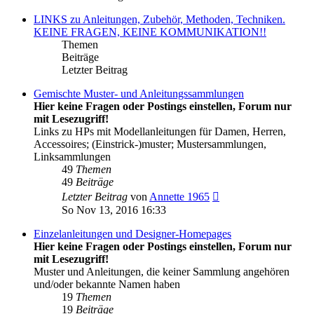
LINKS zu Anleitungen, Zubehör, Methoden, Techniken.
KEINE FRAGEN, KEINE KOMMUNIKATION!!
Themen
Beiträge
Letzter Beitrag
Gemischte Muster- und Anleitungssammlungen
Hier keine Fragen oder Postings einstellen, Forum nur
mit Lesezugriff!
Links zu HPs mit Modellanleitungen für Damen, Herren,
Accessoires; (Einstrick-)muster; Mustersammlungen,
Linksammlungen
49
Themen
49
Beiträge
Neuester
Letzter Beitrag
von
Annette 1965
Beitrag
So Nov 13, 2016 16:33
Einzelanleitungen und Designer-Homepages
Hier keine Fragen oder Postings einstellen, Forum nur
mit Lesezugriff!
Muster und Anleitungen, die keiner Sammlung angehören
und/oder bekannte Namen haben
19
Themen
19
Beiträge