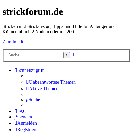
strickforum.de
Stricken und Strickdesign, Tipps und Hilfe für Anfänger und
Könner, ob mit 2 Nadeln oder mit 200
Zum Inhalt
Erweiterte
Suche
Suche
Schnellzugriff
Unbeantwortete Themen
Aktive Themen
Suche
FAQ
Spenden
Anmelden
Registrieren