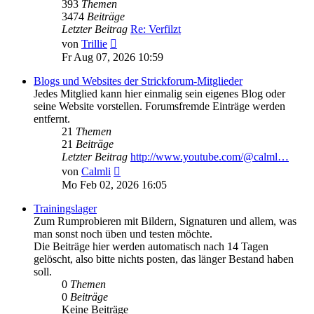
393
Themen
3474
Beiträge
Letzter Beitrag
Re: Verfilzt
Neuester
von
Trillie
Beitrag
Fr Aug 07, 2026 10:59
Blogs und Websites der Strickforum-Mitglieder
Jedes Mitglied kann hier einmalig sein eigenes Blog oder
seine Website vorstellen. Forumsfremde Einträge werden
entfernt.
21
Themen
21
Beiträge
Letzter Beitrag
http://www.youtube.com/@calml…
Neuester
von
Calmli
Beitrag
Mo Feb 02, 2026 16:05
Trainingslager
Zum Rumprobieren mit Bildern, Signaturen und allem, was
man sonst noch üben und testen möchte.
Die Beiträge hier werden automatisch nach 14 Tagen
gelöscht, also bitte nichts posten, das länger Bestand haben
soll.
0
Themen
0
Beiträge
Keine Beiträge