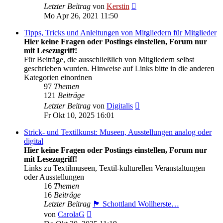
Neuester
Letzter Beitrag
von
Kerstin
Beitrag
Mo Apr 26, 2021 11:50
Tipps, Tricks und Anleitungen von Mitgliedern für Mitglieder
Hier keine Fragen oder Postings einstellen, Forum nur
mit Lesezugriff!
Für Beiträge, die ausschließlich von Mitgliedern selbst
geschrieben wurden. Hinweise auf Links bitte in die anderen
Kategorien einordnen
97
Themen
121
Beiträge
Neuester
Letzter Beitrag
von
Digitalis
Beitrag
Fr Okt 10, 2025 16:01
Strick- und Textilkunst: Museen, Ausstellungen analog oder
digital
Hier keine Fragen oder Postings einstellen, Forum nur
mit Lesezugriff!
Links zu Textilmuseen, Textil-kulturellen Veranstaltungen
oder Ausstellungen
16
Themen
16
Beiträge
Letzter Beitrag
🏴󠁧󠁢󠁳󠁣󠁴󠁿 Schottland Wollherste…
Neuester
von
CarolaG
Beitrag