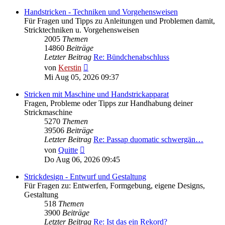
Handstricken - Techniken und Vorgehensweisen
Für Fragen und Tipps zu Anleitungen und Problemen damit,
Stricktechniken u. Vorgehensweisen
2005
Themen
14860
Beiträge
Letzter Beitrag
Re: Bündchenabschluss
Neuester
von
Kerstin
Beitrag
Mi Aug 05, 2026 09:37
Stricken mit Maschine und Handstrickapparat
Fragen, Probleme oder Tipps zur Handhabung deiner
Strickmaschine
5270
Themen
39506
Beiträge
Letzter Beitrag
Re: Passap duomatic schwergän…
Neuester
von
Quitte
Beitrag
Do Aug 06, 2026 09:45
Strickdesign - Entwurf und Gestaltung
Für Fragen zu: Entwerfen, Formgebung, eigene Designs,
Gestaltung
518
Themen
3900
Beiträge
Letzter Beitrag
Re: Ist das ein Rekord?