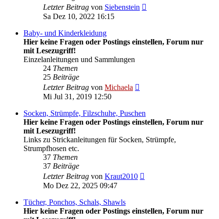
Neuester
Letzter Beitrag
von
Siebenstein
Beitrag
Sa Dez 10, 2022 16:15
Baby- und Kinderkleidung
Hier keine Fragen oder Postings einstellen, Forum nur
mit Lesezugriff!
Einzelanleitungen und Sammlungen
24
Themen
25
Beiträge
Neuester
Letzter Beitrag
von
Michaela
Beitrag
Mi Jul 31, 2019 12:50
Socken, Strümpfe, Filzschuhe, Puschen
Hier keine Fragen oder Postings einstellen, Forum nur
mit Lesezugriff!
Links zu Strickanleitungen für Socken, Strümpfe,
Strumpfhosen etc.
37
Themen
37
Beiträge
Neuester
Letzter Beitrag
von
Kraut2010
Beitrag
Mo Dez 22, 2025 09:47
Tücher, Ponchos, Schals, Shawls
Hier keine Fragen oder Postings einstellen, Forum nur