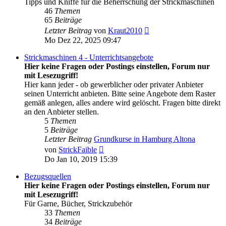
Tipps und Kniffe für die Beherrschung der Strickmaschinen
46
Themen
65
Beiträge
Neuester
Letzter Beitrag
von
Kraut2010
Beitrag
Mo Dez 22, 2025 09:47
Strickmaschinen 4 - Unterrichtsangebote
Hier keine Fragen oder Postings einstellen, Forum nur
mit Lesezugriff!
Hier kann jeder - ob gewerblicher oder privater Anbieter
seinen Unterricht anbieten. Bitte seine Angebote dem Raster
gemäß anlegen, alles andere wird gelöscht. Fragen bitte direkt
an den Anbieter stellen.
5
Themen
5
Beiträge
Letzter Beitrag
Grundkurse in Hamburg Altona
Neuester
von
StrickFaible
Beitrag
Do Jan 10, 2019 15:39
Bezugsquellen
Hier keine Fragen oder Postings einstellen, Forum nur
mit Lesezugriff!
Für Garne, Bücher, Strickzubehör
33
Themen
34
Beiträge