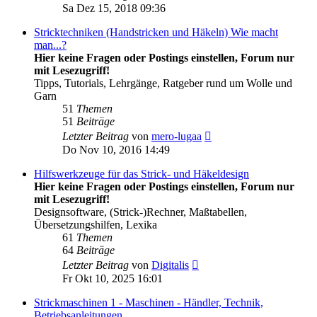
Beitrag
Sa Dez 15, 2018 09:36
Stricktechniken (Handstricken und Häkeln) Wie macht
man...?
Hier keine Fragen oder Postings einstellen, Forum nur
mit Lesezugriff!
Tipps, Tutorials, Lehrgänge, Ratgeber rund um Wolle und
Garn
51
Themen
51
Beiträge
Neuester
Letzter Beitrag
von
mero-lugaa
Beitrag
Do Nov 10, 2016 14:49
Hilfswerkzeuge für das Strick- und Häkeldesign
Hier keine Fragen oder Postings einstellen, Forum nur
mit Lesezugriff!
Designsoftware, (Strick-)Rechner, Maßtabellen,
Übersetzungshilfen, Lexika
61
Themen
64
Beiträge
Neuester
Letzter Beitrag
von
Digitalis
Beitrag
Fr Okt 10, 2025 16:01
Strickmaschinen 1 - Maschinen - Händler, Technik,
Betriebsanleitungen