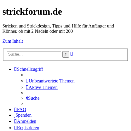
strickforum.de
Stricken und Strickdesign, Tipps und Hilfe für Anfänger und
Könner, ob mit 2 Nadeln oder mit 200
Zum Inhalt
Erweiterte
Suche
Suche
Schnellzugriff
Unbeantwortete Themen
Aktive Themen
Suche
FAQ
Spenden
Anmelden
Registrieren