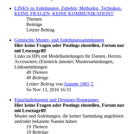
LINKS zu Anleitungen, Zubehör, Methoden, Techniken.
KEINE FRAGEN, KEINE KOMMUNIKATION!!
Themen
Beiträge
Letzter Beitrag
Gemischte Muster- und Anleitungssammlungen
Hier keine Fragen oder Postings einstellen, Forum nur
mit Lesezugriff!
Links zu HPs mit Modellanleitungen für Damen, Herren,
Accessoires; (Einstrick-)muster; Mustersammlungen,
Linksammlungen
49
Themen
49
Beiträge
Neuester
Letzter Beitrag
von
Annette 1965
Beitrag
So Nov 13, 2016 16:33
Einzelanleitungen und Designer-Homepages
Hier keine Fragen oder Postings einstellen, Forum nur
mit Lesezugriff!
Muster und Anleitungen, die keiner Sammlung angehören
und/oder bekannte Namen haben
19
Themen
19
Beiträge