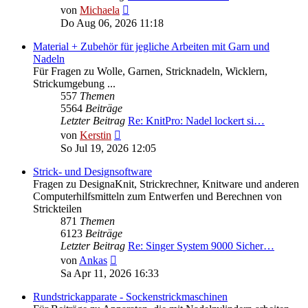
Neuester
von
Michaela
Beitrag
Do Aug 06, 2026 11:18
Material + Zubehör für jegliche Arbeiten mit Garn und
Nadeln
Für Fragen zu Wolle, Garnen, Stricknadeln, Wicklern,
Strickumgebung ...
557
Themen
5564
Beiträge
Letzter Beitrag
Re: KnitPro: Nadel lockert si…
Neuester
von
Kerstin
Beitrag
So Jul 19, 2026 12:05
Strick- und Designsoftware
Fragen zu DesignaKnit, Strickrechner, Knitware und anderen
Computerhilfsmitteln zum Entwerfen und Berechnen von
Strickteilen
871
Themen
6123
Beiträge
Letzter Beitrag
Re: Singer System 9000 Sicher…
Neuester
von
Ankas
Beitrag
Sa Apr 11, 2026 16:33
Rundstrickapparate - Sockenstrickmaschinen