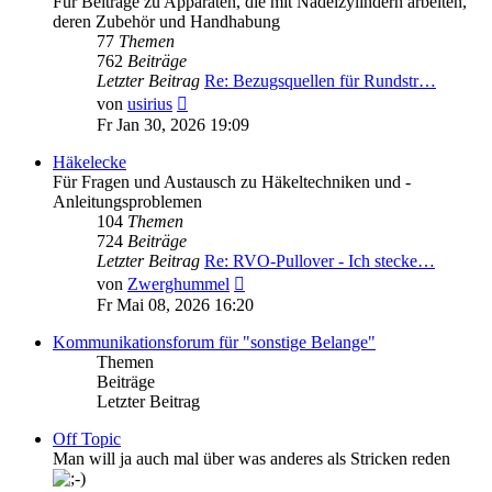
Für Beiträge zu Apparaten, die mit Nadelzylindern arbeiten,
deren Zubehör und Handhabung
77
Themen
762
Beiträge
Letzter Beitrag
Re: Bezugsquellen für Rundstr…
Neuester
von
usirius
Beitrag
Fr Jan 30, 2026 19:09
Häkelecke
Für Fragen und Austausch zu Häkeltechniken und -
Anleitungsproblemen
104
Themen
724
Beiträge
Letzter Beitrag
Re: RVO-Pullover - Ich stecke…
Neuester
von
Zwerghummel
Beitrag
Fr Mai 08, 2026 16:20
Kommunikationsforum für "sonstige Belange"
Themen
Beiträge
Letzter Beitrag
Off Topic
Man will ja auch mal über was anderes als Stricken reden