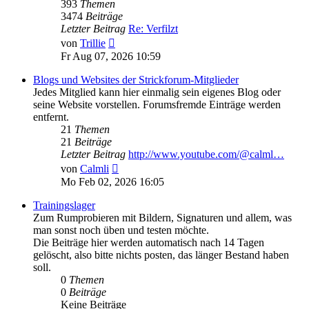
393
Themen
3474
Beiträge
Letzter Beitrag
Re: Verfilzt
Neuester
von
Trillie
Beitrag
Fr Aug 07, 2026 10:59
Blogs und Websites der Strickforum-Mitglieder
Jedes Mitglied kann hier einmalig sein eigenes Blog oder
seine Website vorstellen. Forumsfremde Einträge werden
entfernt.
21
Themen
21
Beiträge
Letzter Beitrag
http://www.youtube.com/@calml…
Neuester
von
Calmli
Beitrag
Mo Feb 02, 2026 16:05
Trainingslager
Zum Rumprobieren mit Bildern, Signaturen und allem, was
man sonst noch üben und testen möchte.
Die Beiträge hier werden automatisch nach 14 Tagen
gelöscht, also bitte nichts posten, das länger Bestand haben
soll.
0
Themen
0
Beiträge
Keine Beiträge