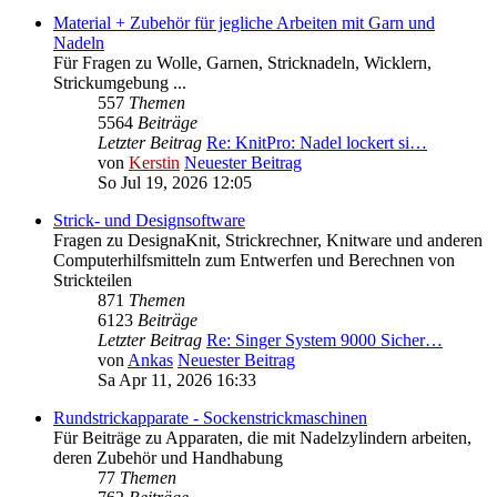
Material + Zubehör für jegliche Arbeiten mit Garn und
Nadeln
Für Fragen zu Wolle, Garnen, Stricknadeln, Wicklern,
Strickumgebung ...
557
Themen
5564
Beiträge
Letzter Beitrag
Re: KnitPro: Nadel lockert si…
von
Kerstin
Neuester Beitrag
So Jul 19, 2026 12:05
Strick- und Designsoftware
Fragen zu DesignaKnit, Strickrechner, Knitware und anderen
Computerhilfsmitteln zum Entwerfen und Berechnen von
Strickteilen
871
Themen
6123
Beiträge
Letzter Beitrag
Re: Singer System 9000 Sicher…
von
Ankas
Neuester Beitrag
Sa Apr 11, 2026 16:33
Rundstrickapparate - Sockenstrickmaschinen
Für Beiträge zu Apparaten, die mit Nadelzylindern arbeiten,
deren Zubehör und Handhabung
77
Themen