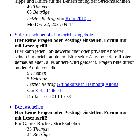
Tipps und Kniffe für die Beherrschung der Strickmaschinen
46
Themen
65
Beiträge
Neuester
Letzter Beitrag
von
Kraut2010
Beitrag
Mo Dez 22, 2025 09:47
Strickmaschinen 4 - Unterrichtsangebote
Hier keine Fragen oder Postings einstellen, Forum nur
mit Lesezugriff!
Hier kann jeder - ob gewerblicher oder privater Anbieter
seinen Unterricht anbieten. Bitte seine Angebote dem Raster
gemäß anlegen, alles andere wird gelöscht. Fragen bitte direkt
an den Anbieter stellen.
5
Themen
5
Beiträge
Letzter Beitrag
Grundkurse in Hamburg Altona
Neuester
von
StrickFaible
Beitrag
Do Jan 10, 2019 15:39
Bezugsquellen
Hier keine Fragen oder Postings einstellen, Forum nur
mit Lesezugriff!
Für Garne, Bücher, Strickzubehör
33
Themen
34
Beiträge