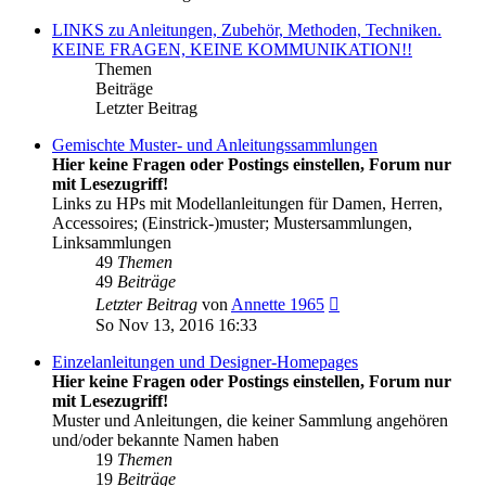
LINKS zu Anleitungen, Zubehör, Methoden, Techniken.
KEINE FRAGEN, KEINE KOMMUNIKATION!!
Themen
Beiträge
Letzter Beitrag
Gemischte Muster- und Anleitungssammlungen
Hier keine Fragen oder Postings einstellen, Forum nur
mit Lesezugriff!
Links zu HPs mit Modellanleitungen für Damen, Herren,
Accessoires; (Einstrick-)muster; Mustersammlungen,
Linksammlungen
49
Themen
49
Beiträge
Neuester
Letzter Beitrag
von
Annette 1965
Beitrag
So Nov 13, 2016 16:33
Einzelanleitungen und Designer-Homepages
Hier keine Fragen oder Postings einstellen, Forum nur
mit Lesezugriff!
Muster und Anleitungen, die keiner Sammlung angehören
und/oder bekannte Namen haben
19
Themen
19
Beiträge