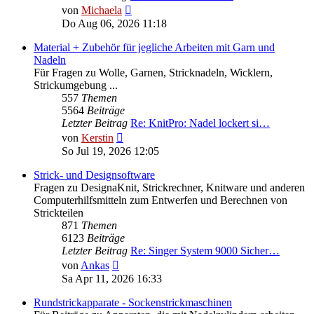
Neuester
von
Michaela
Beitrag
Do Aug 06, 2026 11:18
Material + Zubehör für jegliche Arbeiten mit Garn und
Nadeln
Für Fragen zu Wolle, Garnen, Stricknadeln, Wicklern,
Strickumgebung ...
557
Themen
5564
Beiträge
Letzter Beitrag
Re: KnitPro: Nadel lockert si…
Neuester
von
Kerstin
Beitrag
So Jul 19, 2026 12:05
Strick- und Designsoftware
Fragen zu DesignaKnit, Strickrechner, Knitware und anderen
Computerhilfsmitteln zum Entwerfen und Berechnen von
Strickteilen
871
Themen
6123
Beiträge
Letzter Beitrag
Re: Singer System 9000 Sicher…
Neuester
von
Ankas
Beitrag
Sa Apr 11, 2026 16:33
Rundstrickapparate - Sockenstrickmaschinen