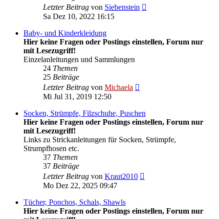
Neuester
Letzter Beitrag
von
Siebenstein
Beitrag
Sa Dez 10, 2022 16:15
Baby- und Kinderkleidung
Hier keine Fragen oder Postings einstellen, Forum nur
mit Lesezugriff!
Einzelanleitungen und Sammlungen
24
Themen
25
Beiträge
Neuester
Letzter Beitrag
von
Michaela
Beitrag
Mi Jul 31, 2019 12:50
Socken, Strümpfe, Filzschuhe, Puschen
Hier keine Fragen oder Postings einstellen, Forum nur
mit Lesezugriff!
Links zu Strickanleitungen für Socken, Strümpfe,
Strumpfhosen etc.
37
Themen
37
Beiträge
Neuester
Letzter Beitrag
von
Kraut2010
Beitrag
Mo Dez 22, 2025 09:47
Tücher, Ponchos, Schals, Shawls
Hier keine Fragen oder Postings einstellen, Forum nur