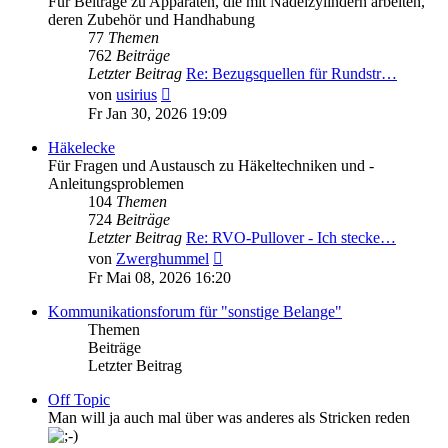
Für Beiträge zu Apparaten, die mit Nadelzylindern arbeiten,
deren Zubehör und Handhabung
77
Themen
762
Beiträge
Letzter Beitrag
Re: Bezugsquellen für Rundstr…
Neuester
von
usirius
Beitrag
Fr Jan 30, 2026 19:09
Häkelecke
Für Fragen und Austausch zu Häkeltechniken und -
Anleitungsproblemen
104
Themen
724
Beiträge
Letzter Beitrag
Re: RVO-Pullover - Ich stecke…
Neuester
von
Zwerghummel
Beitrag
Fr Mai 08, 2026 16:20
Kommunikationsforum für "sonstige Belange"
Themen
Beiträge
Letzter Beitrag
Off Topic
Man will ja auch mal über was anderes als Stricken reden