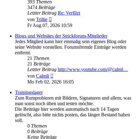
393
Themen
3474
Beiträge
Letzter Beitrag
Re: Verfilzt
Neuester
von
Trillie
Beitrag
Fr Aug 07, 2026 10:59
Blogs und Websites der Strickforum-Mitglieder
Jedes Mitglied kann hier einmalig sein eigenes Blog oder
seine Website vorstellen. Forumsfremde Einträge werden
entfernt.
21
Themen
21
Beiträge
Letzter Beitrag
http://www.youtube.com/@calml…
Neuester
von
Calmli
Beitrag
Mo Feb 02, 2026 16:05
Trainingslager
Zum Rumprobieren mit Bildern, Signaturen und allem, was
man sonst noch üben und testen möchte.
Die Beiträge hier werden automatisch nach 14 Tagen
gelöscht, also bitte nichts posten, das länger Bestand haben
soll.
0
Themen
0
Beiträge
Keine Beiträge