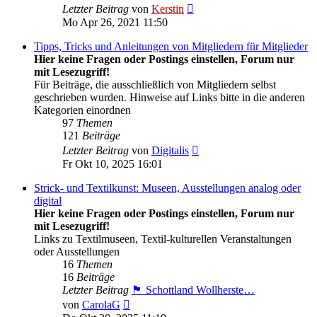
Neuester
Letzter Beitrag
von
Kerstin
Beitrag
Mo Apr 26, 2021 11:50
Tipps, Tricks und Anleitungen von Mitgliedern für Mitglieder
Hier keine Fragen oder Postings einstellen, Forum nur
mit Lesezugriff!
Für Beiträge, die ausschließlich von Mitgliedern selbst
geschrieben wurden. Hinweise auf Links bitte in die anderen
Kategorien einordnen
97
Themen
121
Beiträge
Neuester
Letzter Beitrag
von
Digitalis
Beitrag
Fr Okt 10, 2025 16:01
Strick- und Textilkunst: Museen, Ausstellungen analog oder
digital
Hier keine Fragen oder Postings einstellen, Forum nur
mit Lesezugriff!
Links zu Textilmuseen, Textil-kulturellen Veranstaltungen
oder Ausstellungen
16
Themen
16
Beiträge
Letzter Beitrag
🏴󠁧󠁢󠁳󠁣󠁴󠁿 Schottland Wollherste…
Neuester
von
CarolaG
Beitrag