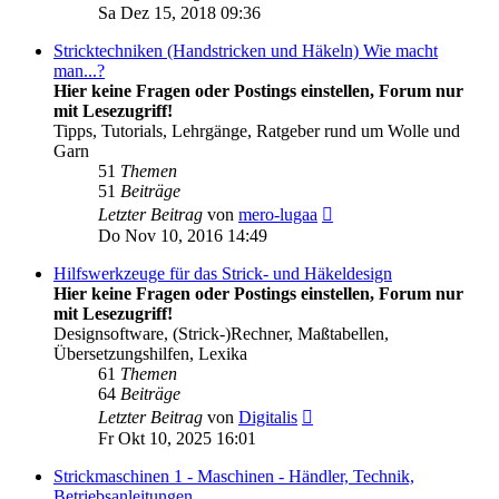
Beitrag
Sa Dez 15, 2018 09:36
Stricktechniken (Handstricken und Häkeln) Wie macht
man...?
Hier keine Fragen oder Postings einstellen, Forum nur
mit Lesezugriff!
Tipps, Tutorials, Lehrgänge, Ratgeber rund um Wolle und
Garn
51
Themen
51
Beiträge
Neuester
Letzter Beitrag
von
mero-lugaa
Beitrag
Do Nov 10, 2016 14:49
Hilfswerkzeuge für das Strick- und Häkeldesign
Hier keine Fragen oder Postings einstellen, Forum nur
mit Lesezugriff!
Designsoftware, (Strick-)Rechner, Maßtabellen,
Übersetzungshilfen, Lexika
61
Themen
64
Beiträge
Neuester
Letzter Beitrag
von
Digitalis
Beitrag
Fr Okt 10, 2025 16:01
Strickmaschinen 1 - Maschinen - Händler, Technik,
Betriebsanleitungen