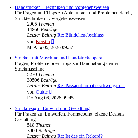
Handstricken - Techniken und Vorgehensweisen
Für Fragen und Tipps zu Anleitungen und Problemen damit,
Stricktechniken u. Vorgehensweisen
2005
Themen
14860
Beiträge
Letzter Beitrag
Re: Bündchenabschluss
Neuester
von
Kerstin
Beitrag
Mi Aug 05, 2026 09:37
Stricken mit Maschine und Handstrickapparat
Fragen, Probleme oder Tipps zur Handhabung deiner
Strickmaschine
5270
Themen
39506
Beiträge
Letzter Beitrag
Re: Passap duomatic schwergän…
Neuester
von
Quitte
Beitrag
Do Aug 06, 2026 09:45
Strickdesign - Entwurf und Gestaltung
Für Fragen zu: Entwerfen, Formgebung, eigene Designs,
Gestaltung
518
Themen
3900
Beiträge
Letzter Beitrag
Re: Ist das ein Rekord?