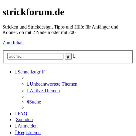
strickforum.de
Stricken und Strickdesign, Tipps und Hilfe für Anfänger und
Könner, ob mit 2 Nadeln oder mit 200
Zum Inhalt
Erweiterte
Suche
Suche
Schnellzugriff
Unbeantwortete Themen
Aktive Themen
Suche
FAQ
Spenden
Anmelden
Registrieren