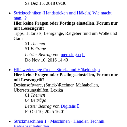
Beitrag
Sa Dez 15, 2018 09:36
Stricktechniken (Handstricken und Häkeln) Wie macht
man...?
Hier keine Fragen oder Postings einstellen, Forum nur
mit Lesezugriff!
Tipps, Tutorials, Lehrgänge, Ratgeber rund um Wolle und
Garn
51
Themen
51
Beiträge
Neuester
Letzter Beitrag
von
mero-lugaa
Beitrag
Do Nov 10, 2016 14:49
Hilfswerkzeuge für das Strick- und Häkeldesign
Hier keine Fragen oder Postings einstellen, Forum nur
mit Lesezugriff!
Designsoftware, (Strick-)Rechner, Maßtabellen,
Übersetzungshilfen, Lexika
61
Themen
64
Beiträge
Neuester
Letzter Beitrag
von
Digitalis
Beitrag
Fr Okt 10, 2025 16:01
Strickmaschinen 1 - Maschinen - Händler, Technik,
Betriebsanleitungen