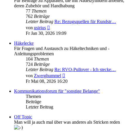
Für Beiträge zu Apparaten, die mit Nadelzylindern arbeiten,
deren Zubehör und Handhabung
77
Themen
762
Beiträge
Letzter Beitrag
Re: Bezugsquellen für Rundstr…
Neuester
von
usirius
Beitrag
Fr Jan 30, 2026 19:09
Häkelecke
Für Fragen und Austausch zu Häkeltechniken und -
Anleitungsproblemen
104
Themen
724
Beiträge
Letzter Beitrag
Re: RVO-Pullover - Ich stecke…
Neuester
von
Zwerghummel
Beitrag
Fr Mai 08, 2026 16:20
Kommunikationsforum für "sonstige Belange"
Themen
Beiträge
Letzter Beitrag
Off Topic
Man will ja auch mal über was anderes als Stricken reden