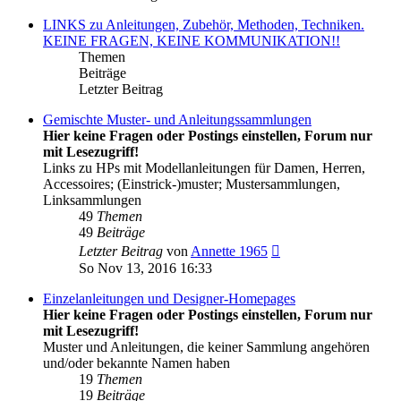
LINKS zu Anleitungen, Zubehör, Methoden, Techniken.
KEINE FRAGEN, KEINE KOMMUNIKATION!!
Themen
Beiträge
Letzter Beitrag
Gemischte Muster- und Anleitungssammlungen
Hier keine Fragen oder Postings einstellen, Forum nur
mit Lesezugriff!
Links zu HPs mit Modellanleitungen für Damen, Herren,
Accessoires; (Einstrick-)muster; Mustersammlungen,
Linksammlungen
49
Themen
49
Beiträge
Neuester
Letzter Beitrag
von
Annette 1965
Beitrag
So Nov 13, 2016 16:33
Einzelanleitungen und Designer-Homepages
Hier keine Fragen oder Postings einstellen, Forum nur
mit Lesezugriff!
Muster und Anleitungen, die keiner Sammlung angehören
und/oder bekannte Namen haben
19
Themen
19
Beiträge