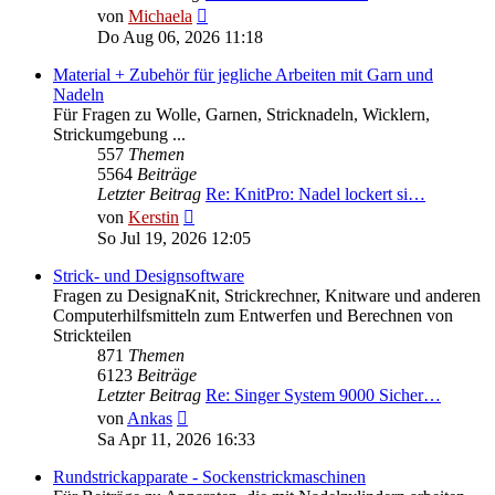
Neuester
von
Michaela
Beitrag
Do Aug 06, 2026 11:18
Material + Zubehör für jegliche Arbeiten mit Garn und
Nadeln
Für Fragen zu Wolle, Garnen, Stricknadeln, Wicklern,
Strickumgebung ...
557
Themen
5564
Beiträge
Letzter Beitrag
Re: KnitPro: Nadel lockert si…
Neuester
von
Kerstin
Beitrag
So Jul 19, 2026 12:05
Strick- und Designsoftware
Fragen zu DesignaKnit, Strickrechner, Knitware und anderen
Computerhilfsmitteln zum Entwerfen und Berechnen von
Strickteilen
871
Themen
6123
Beiträge
Letzter Beitrag
Re: Singer System 9000 Sicher…
Neuester
von
Ankas
Beitrag
Sa Apr 11, 2026 16:33
Rundstrickapparate - Sockenstrickmaschinen