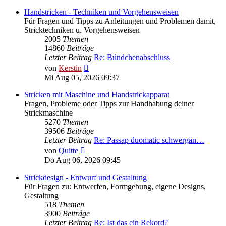
Handstricken - Techniken und Vorgehensweisen
Für Fragen und Tipps zu Anleitungen und Problemen damit,
Stricktechniken u. Vorgehensweisen
2005
Themen
14860
Beiträge
Letzter Beitrag
Re: Bündchenabschluss
Neuester
von
Kerstin
Beitrag
Mi Aug 05, 2026 09:37
Stricken mit Maschine und Handstrickapparat
Fragen, Probleme oder Tipps zur Handhabung deiner
Strickmaschine
5270
Themen
39506
Beiträge
Letzter Beitrag
Re: Passap duomatic schwergän…
Neuester
von
Quitte
Beitrag
Do Aug 06, 2026 09:45
Strickdesign - Entwurf und Gestaltung
Für Fragen zu: Entwerfen, Formgebung, eigene Designs,
Gestaltung
518
Themen
3900
Beiträge
Letzter Beitrag
Re: Ist das ein Rekord?