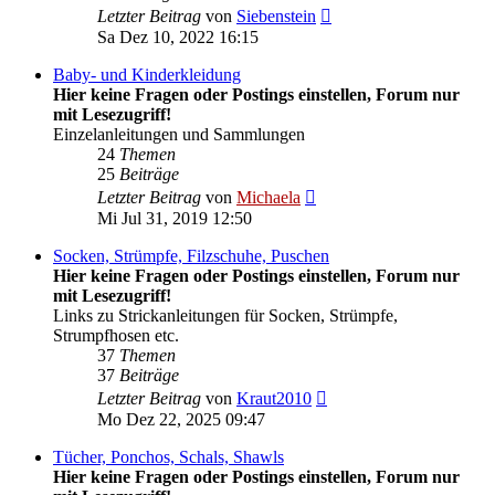
Neuester
Letzter Beitrag
von
Siebenstein
Beitrag
Sa Dez 10, 2022 16:15
Baby- und Kinderkleidung
Hier keine Fragen oder Postings einstellen, Forum nur
mit Lesezugriff!
Einzelanleitungen und Sammlungen
24
Themen
25
Beiträge
Neuester
Letzter Beitrag
von
Michaela
Beitrag
Mi Jul 31, 2019 12:50
Socken, Strümpfe, Filzschuhe, Puschen
Hier keine Fragen oder Postings einstellen, Forum nur
mit Lesezugriff!
Links zu Strickanleitungen für Socken, Strümpfe,
Strumpfhosen etc.
37
Themen
37
Beiträge
Neuester
Letzter Beitrag
von
Kraut2010
Beitrag
Mo Dez 22, 2025 09:47
Tücher, Ponchos, Schals, Shawls
Hier keine Fragen oder Postings einstellen, Forum nur