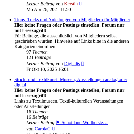
Neuester
Letzter Beitrag
von
Kerstin
Beitrag
Mo Apr 26, 2021 11:50
Tipps, Tricks und Anleitungen von Mitgliedern für Mitglieder
Hier keine Fragen oder Postings einstellen, Forum nur
mit Lesezugriff!
Für Beiträge, die ausschließlich von Mitgliedern selbst
geschrieben wurden. Hinweise auf Links bitte in die anderen
Kategorien einordnen
97
Themen
121
Beiträge
Neuester
Letzter Beitrag
von
Digitalis
Beitrag
Fr Okt 10, 2025 16:01
Strick- und Textilkunst: Museen, Ausstellungen analog oder
digital
Hier keine Fragen oder Postings einstellen, Forum nur
mit Lesezugriff!
Links zu Textilmuseen, Textil-kulturellen Veranstaltungen
oder Ausstellungen
16
Themen
16
Beiträge
Letzter Beitrag
🏴󠁧󠁢󠁳󠁣󠁴󠁿 Schottland Wollherste…
Neuester
von
CarolaG
Beitrag