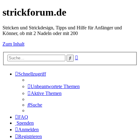
strickforum.de
Stricken und Strickdesign, Tipps und Hilfe für Anfänger und
Könner, ob mit 2 Nadeln oder mit 200
Zum Inhalt
Erweiterte
Suche
Suche
Schnellzugriff
Unbeantwortete Themen
Aktive Themen
Suche
FAQ
Spenden
Anmelden
Registrieren