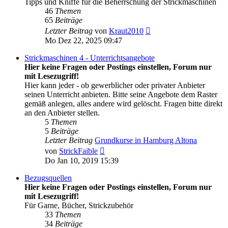
Tipps und Kniffe für die Beherrschung der Strickmaschinen
46
Themen
65
Beiträge
Neuester
Letzter Beitrag
von
Kraut2010
Beitrag
Mo Dez 22, 2025 09:47
Strickmaschinen 4 - Unterrichtsangebote
Hier keine Fragen oder Postings einstellen, Forum nur
mit Lesezugriff!
Hier kann jeder - ob gewerblicher oder privater Anbieter
seinen Unterricht anbieten. Bitte seine Angebote dem Raster
gemäß anlegen, alles andere wird gelöscht. Fragen bitte direkt
an den Anbieter stellen.
5
Themen
5
Beiträge
Letzter Beitrag
Grundkurse in Hamburg Altona
Neuester
von
StrickFaible
Beitrag
Do Jan 10, 2019 15:39
Bezugsquellen
Hier keine Fragen oder Postings einstellen, Forum nur
mit Lesezugriff!
Für Garne, Bücher, Strickzubehör
33
Themen
34
Beiträge