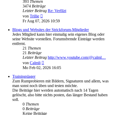
393
Themen
3474
Beiträge
Letzter Beitrag
Re: Verfilzt
Neuester
von
Trillie
Beitrag
Fr Aug 07, 2026 10:59
Blogs und Websites der Strickforum-Mitglieder
Jedes Mitglied kann hier einmalig sein eigenes Blog oder
seine Website vorstellen. Forumsfremde Einträge werden
entfernt.
21
Themen
21
Beiträge
Letzter Beitrag
http://www.youtube.com/@calml…
Neuester
von
Calmli
Beitrag
Mo Feb 02, 2026 16:05
Trainingslager
Zum Rumprobieren mit Bildern, Signaturen und allem, was
man sonst noch üben und testen möchte.
Die Beiträge hier werden automatisch nach 14 Tagen
gelöscht, also bitte nichts posten, das länger Bestand haben
soll.
0
Themen
0
Beiträge
Keine Beiträge