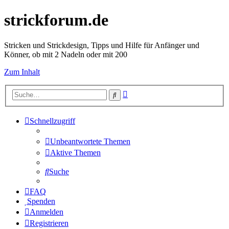
strickforum.de
Stricken und Strickdesign, Tipps und Hilfe für Anfänger und
Könner, ob mit 2 Nadeln oder mit 200
Zum Inhalt
Erweiterte
Suche
Suche
Schnellzugriff
Unbeantwortete Themen
Aktive Themen
Suche
FAQ
Spenden
Anmelden
Registrieren