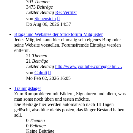
393
Themen
3473
Beiträge
Letzter Beitrag
Re: Verfilzt
Neuester
von
Siebenstein
Beitrag
Do Aug 06, 2026 14:37
Blogs und Websites der Strickforum-Mitglieder
Jedes Mitglied kann hier einmalig sein eigenes Blog oder
seine Website vorstellen. Forumsfremde Einträge werden
entfernt.
21
Themen
21
Beiträge
Letzter Beitrag
http://www.youtube.com/@calml…
Neuester
von
Calmli
Beitrag
Mo Feb 02, 2026 16:05
Trainingslager
Zum Rumprobieren mit Bildern, Signaturen und allem, was
man sonst noch üben und testen möchte.
Die Beiträge hier werden automatisch nach 14 Tagen
gelöscht, also bitte nichts posten, das länger Bestand haben
soll.
0
Themen
0
Beiträge
Keine Beiträge