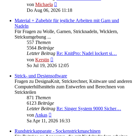
Neuester
von
Michaela
Beitrag
Do Aug 06, 2026 11:18
Material + Zubehör für jegliche Arbeiten mit Garn und
Nadeln
Für Fragen zu Wolle, Garnen, Stricknadeln, Wicklern,
Strickumgebung ...
557
Themen
5564
Beiträge
Letzter Beitrag
Re: KnitPro: Nadel lockert si…
Neuester
von
Kerstin
Beitrag
So Jul 19, 2026 12:05
Strick- und Designsoftware
Fragen zu DesignaKnit, Strickrechner, Knitware und anderen
Computerhilfsmitteln zum Entwerfen und Berechnen von
Strickteilen
871
Themen
6123
Beiträge
Letzter Beitrag
Re: Singer System 9000 Sicher…
Neuester
von
Ankas
Beitrag
Sa Apr 11, 2026 16:33
Rundstrickapparate - Sockenstrickmaschinen