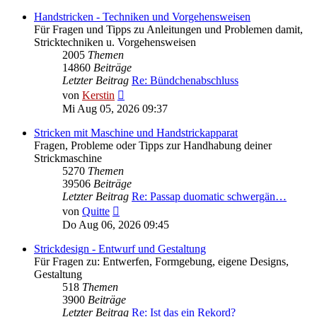
Handstricken - Techniken und Vorgehensweisen
Für Fragen und Tipps zu Anleitungen und Problemen damit,
Stricktechniken u. Vorgehensweisen
2005
Themen
14860
Beiträge
Letzter Beitrag
Re: Bündchenabschluss
Neuester
von
Kerstin
Beitrag
Mi Aug 05, 2026 09:37
Stricken mit Maschine und Handstrickapparat
Fragen, Probleme oder Tipps zur Handhabung deiner
Strickmaschine
5270
Themen
39506
Beiträge
Letzter Beitrag
Re: Passap duomatic schwergän…
Neuester
von
Quitte
Beitrag
Do Aug 06, 2026 09:45
Strickdesign - Entwurf und Gestaltung
Für Fragen zu: Entwerfen, Formgebung, eigene Designs,
Gestaltung
518
Themen
3900
Beiträge
Letzter Beitrag
Re: Ist das ein Rekord?