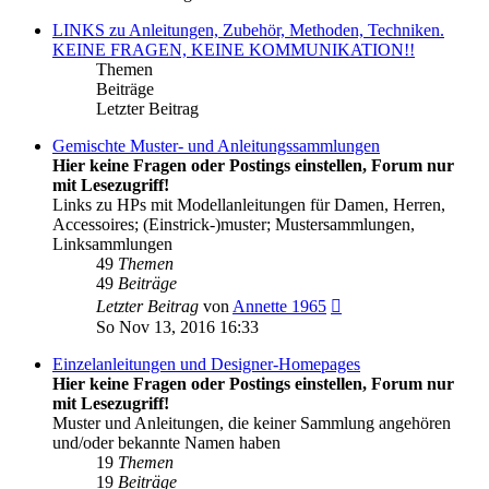
LINKS zu Anleitungen, Zubehör, Methoden, Techniken.
KEINE FRAGEN, KEINE KOMMUNIKATION!!
Themen
Beiträge
Letzter Beitrag
Gemischte Muster- und Anleitungssammlungen
Hier keine Fragen oder Postings einstellen, Forum nur
mit Lesezugriff!
Links zu HPs mit Modellanleitungen für Damen, Herren,
Accessoires; (Einstrick-)muster; Mustersammlungen,
Linksammlungen
49
Themen
49
Beiträge
Neuester
Letzter Beitrag
von
Annette 1965
Beitrag
So Nov 13, 2016 16:33
Einzelanleitungen und Designer-Homepages
Hier keine Fragen oder Postings einstellen, Forum nur
mit Lesezugriff!
Muster und Anleitungen, die keiner Sammlung angehören
und/oder bekannte Namen haben
19
Themen
19
Beiträge