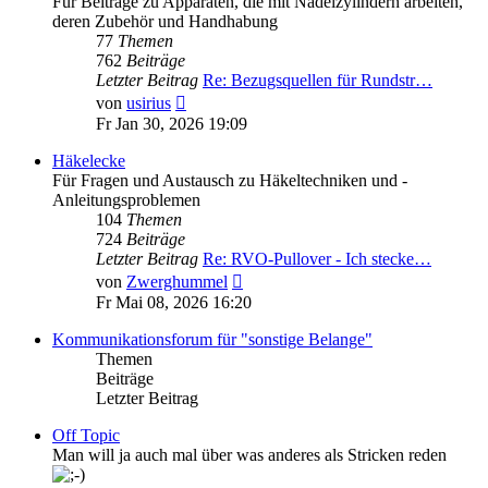
Für Beiträge zu Apparaten, die mit Nadelzylindern arbeiten,
deren Zubehör und Handhabung
77
Themen
762
Beiträge
Letzter Beitrag
Re: Bezugsquellen für Rundstr…
Neuester
von
usirius
Beitrag
Fr Jan 30, 2026 19:09
Häkelecke
Für Fragen und Austausch zu Häkeltechniken und -
Anleitungsproblemen
104
Themen
724
Beiträge
Letzter Beitrag
Re: RVO-Pullover - Ich stecke…
Neuester
von
Zwerghummel
Beitrag
Fr Mai 08, 2026 16:20
Kommunikationsforum für "sonstige Belange"
Themen
Beiträge
Letzter Beitrag
Off Topic
Man will ja auch mal über was anderes als Stricken reden