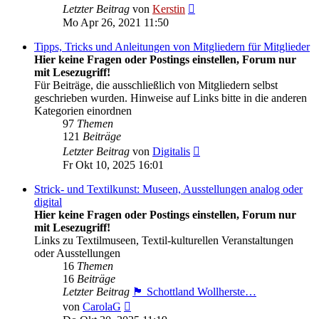
Neuester
Letzter Beitrag
von
Kerstin
Beitrag
Mo Apr 26, 2021 11:50
Tipps, Tricks und Anleitungen von Mitgliedern für Mitglieder
Hier keine Fragen oder Postings einstellen, Forum nur
mit Lesezugriff!
Für Beiträge, die ausschließlich von Mitgliedern selbst
geschrieben wurden. Hinweise auf Links bitte in die anderen
Kategorien einordnen
97
Themen
121
Beiträge
Neuester
Letzter Beitrag
von
Digitalis
Beitrag
Fr Okt 10, 2025 16:01
Strick- und Textilkunst: Museen, Ausstellungen analog oder
digital
Hier keine Fragen oder Postings einstellen, Forum nur
mit Lesezugriff!
Links zu Textilmuseen, Textil-kulturellen Veranstaltungen
oder Ausstellungen
16
Themen
16
Beiträge
Letzter Beitrag
🏴󠁧󠁢󠁳󠁣󠁴󠁿 Schottland Wollherste…
Neuester
von
CarolaG
Beitrag