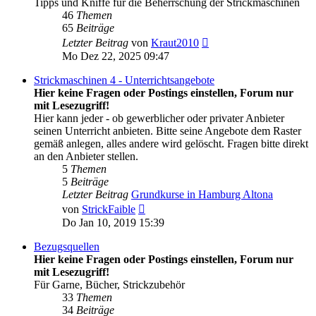
Tipps und Kniffe für die Beherrschung der Strickmaschinen
46
Themen
65
Beiträge
Neuester
Letzter Beitrag
von
Kraut2010
Beitrag
Mo Dez 22, 2025 09:47
Strickmaschinen 4 - Unterrichtsangebote
Hier keine Fragen oder Postings einstellen, Forum nur
mit Lesezugriff!
Hier kann jeder - ob gewerblicher oder privater Anbieter
seinen Unterricht anbieten. Bitte seine Angebote dem Raster
gemäß anlegen, alles andere wird gelöscht. Fragen bitte direkt
an den Anbieter stellen.
5
Themen
5
Beiträge
Letzter Beitrag
Grundkurse in Hamburg Altona
Neuester
von
StrickFaible
Beitrag
Do Jan 10, 2019 15:39
Bezugsquellen
Hier keine Fragen oder Postings einstellen, Forum nur
mit Lesezugriff!
Für Garne, Bücher, Strickzubehör
33
Themen
34
Beiträge