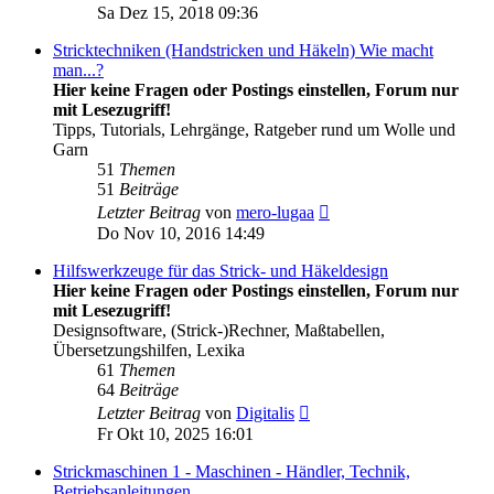
Beitrag
Sa Dez 15, 2018 09:36
Stricktechniken (Handstricken und Häkeln) Wie macht
man...?
Hier keine Fragen oder Postings einstellen, Forum nur
mit Lesezugriff!
Tipps, Tutorials, Lehrgänge, Ratgeber rund um Wolle und
Garn
51
Themen
51
Beiträge
Neuester
Letzter Beitrag
von
mero-lugaa
Beitrag
Do Nov 10, 2016 14:49
Hilfswerkzeuge für das Strick- und Häkeldesign
Hier keine Fragen oder Postings einstellen, Forum nur
mit Lesezugriff!
Designsoftware, (Strick-)Rechner, Maßtabellen,
Übersetzungshilfen, Lexika
61
Themen
64
Beiträge
Neuester
Letzter Beitrag
von
Digitalis
Beitrag
Fr Okt 10, 2025 16:01
Strickmaschinen 1 - Maschinen - Händler, Technik,
Betriebsanleitungen