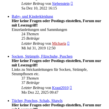
Neuester
Letzter Beitrag
von
Siebenstein
Beitrag
Sa Dez 10, 2022 16:15
Baby- und Kinderkleidung
Hier keine Fragen oder Postings einstellen, Forum nur
mit Lesezugriff!
Einzelanleitungen und Sammlungen
24
Themen
25
Beiträge
Neuester
Letzter Beitrag
von
Michaela
Beitrag
Mi Jul 31, 2019 12:50
Socken, Strümpfe, Filzschuhe, Puschen
Hier keine Fragen oder Postings einstellen, Forum nur
mit Lesezugriff!
Links zu Strickanleitungen für Socken, Strümpfe,
Strumpfhosen etc.
37
Themen
37
Beiträge
Neuester
Letzter Beitrag
von
Kraut2010
Beitrag
Mo Dez 22, 2025 09:47
Tücher, Ponchos, Schals, Shawls
Hier keine Fragen oder Postings einstellen, Forum nur