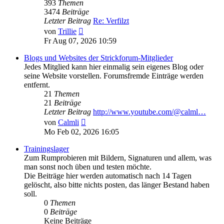
393
Themen
3474
Beiträge
Letzter Beitrag
Re: Verfilzt
Neuester
von
Trillie
Beitrag
Fr Aug 07, 2026 10:59
Blogs und Websites der Strickforum-Mitglieder
Jedes Mitglied kann hier einmalig sein eigenes Blog oder
seine Website vorstellen. Forumsfremde Einträge werden
entfernt.
21
Themen
21
Beiträge
Letzter Beitrag
http://www.youtube.com/@calml…
Neuester
von
Calmli
Beitrag
Mo Feb 02, 2026 16:05
Trainingslager
Zum Rumprobieren mit Bildern, Signaturen und allem, was
man sonst noch üben und testen möchte.
Die Beiträge hier werden automatisch nach 14 Tagen
gelöscht, also bitte nichts posten, das länger Bestand haben
soll.
0
Themen
0
Beiträge
Keine Beiträge