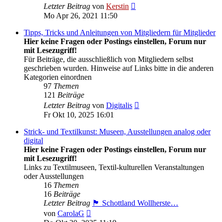
Neuester
Letzter Beitrag
von
Kerstin
Beitrag
Mo Apr 26, 2021 11:50
Tipps, Tricks und Anleitungen von Mitgliedern für Mitglieder
Hier keine Fragen oder Postings einstellen, Forum nur
mit Lesezugriff!
Für Beiträge, die ausschließlich von Mitgliedern selbst
geschrieben wurden. Hinweise auf Links bitte in die anderen
Kategorien einordnen
97
Themen
121
Beiträge
Neuester
Letzter Beitrag
von
Digitalis
Beitrag
Fr Okt 10, 2025 16:01
Strick- und Textilkunst: Museen, Ausstellungen analog oder
digital
Hier keine Fragen oder Postings einstellen, Forum nur
mit Lesezugriff!
Links zu Textilmuseen, Textil-kulturellen Veranstaltungen
oder Ausstellungen
16
Themen
16
Beiträge
Letzter Beitrag
🏴󠁧󠁢󠁳󠁣󠁴󠁿 Schottland Wollherste…
Neuester
von
CarolaG
Beitrag