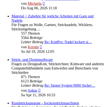
Neuester
von
Michaela
Beitrag
Do Aug 06, 2026 11:18
Material + Zubehör für jegliche Arbeiten mit Garn und
Nadeln
Für Fragen zu Wolle, Garnen, Stricknadeln, Wicklern,
Strickumgebung ...
557
Themen
5564
Beiträge
Letzter Beitrag
Re: KnitPro: Nadel lockert si…
Neuester
von
Kerstin
Beitrag
So Jul 19, 2026 12:05
Strick- und Designsoftware
Fragen zu DesignaKnit, Strickrechner, Knitware und anderen
Computerhilfsmitteln zum Entwerfen und Berechnen von
Strickteilen
871
Themen
6123
Beiträge
Letzter Beitrag
Re: Singer System 9000 Sicher…
Neuester
von
Ankas
Beitrag
Sa Apr 11, 2026 16:33
Rundstrickapparate - Sockenstrickmaschinen