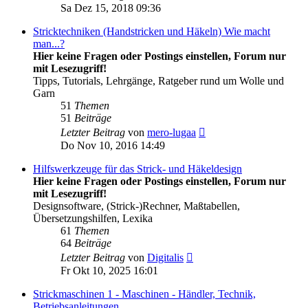
Beitrag
Sa Dez 15, 2018 09:36
Stricktechniken (Handstricken und Häkeln) Wie macht
man...?
Hier keine Fragen oder Postings einstellen, Forum nur
mit Lesezugriff!
Tipps, Tutorials, Lehrgänge, Ratgeber rund um Wolle und
Garn
51
Themen
51
Beiträge
Neuester
Letzter Beitrag
von
mero-lugaa
Beitrag
Do Nov 10, 2016 14:49
Hilfswerkzeuge für das Strick- und Häkeldesign
Hier keine Fragen oder Postings einstellen, Forum nur
mit Lesezugriff!
Designsoftware, (Strick-)Rechner, Maßtabellen,
Übersetzungshilfen, Lexika
61
Themen
64
Beiträge
Neuester
Letzter Beitrag
von
Digitalis
Beitrag
Fr Okt 10, 2025 16:01
Strickmaschinen 1 - Maschinen - Händler, Technik,
Betriebsanleitungen