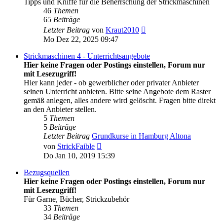
Tipps und Kniffe für die Beherrschung der Strickmaschinen
46
Themen
65
Beiträge
Neuester
Letzter Beitrag
von
Kraut2010
Beitrag
Mo Dez 22, 2025 09:47
Strickmaschinen 4 - Unterrichtsangebote
Hier keine Fragen oder Postings einstellen, Forum nur
mit Lesezugriff!
Hier kann jeder - ob gewerblicher oder privater Anbieter
seinen Unterricht anbieten. Bitte seine Angebote dem Raster
gemäß anlegen, alles andere wird gelöscht. Fragen bitte direkt
an den Anbieter stellen.
5
Themen
5
Beiträge
Letzter Beitrag
Grundkurse in Hamburg Altona
Neuester
von
StrickFaible
Beitrag
Do Jan 10, 2019 15:39
Bezugsquellen
Hier keine Fragen oder Postings einstellen, Forum nur
mit Lesezugriff!
Für Garne, Bücher, Strickzubehör
33
Themen
34
Beiträge