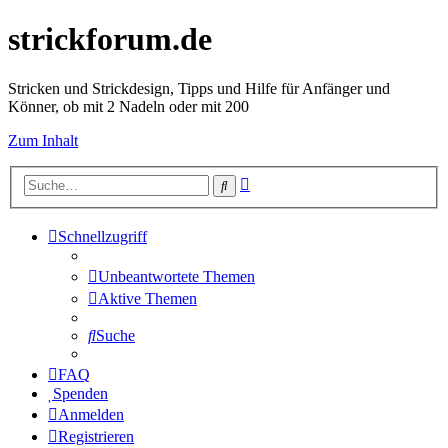
strickforum.de
Stricken und Strickdesign, Tipps und Hilfe für Anfänger und
Könner, ob mit 2 Nadeln oder mit 200
Zum Inhalt
Erweiterte
Suche
Suche
Schnellzugriff
Unbeantwortete Themen
Aktive Themen
Suche
FAQ
Spenden
Anmelden
Registrieren