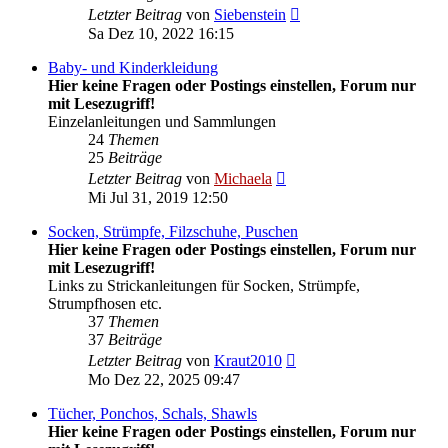
Neuester
Letzter Beitrag
von
Siebenstein
Beitrag
Sa Dez 10, 2022 16:15
Baby- und Kinderkleidung
Hier keine Fragen oder Postings einstellen, Forum nur
mit Lesezugriff!
Einzelanleitungen und Sammlungen
24
Themen
25
Beiträge
Neuester
Letzter Beitrag
von
Michaela
Beitrag
Mi Jul 31, 2019 12:50
Socken, Strümpfe, Filzschuhe, Puschen
Hier keine Fragen oder Postings einstellen, Forum nur
mit Lesezugriff!
Links zu Strickanleitungen für Socken, Strümpfe,
Strumpfhosen etc.
37
Themen
37
Beiträge
Neuester
Letzter Beitrag
von
Kraut2010
Beitrag
Mo Dez 22, 2025 09:47
Tücher, Ponchos, Schals, Shawls
Hier keine Fragen oder Postings einstellen, Forum nur