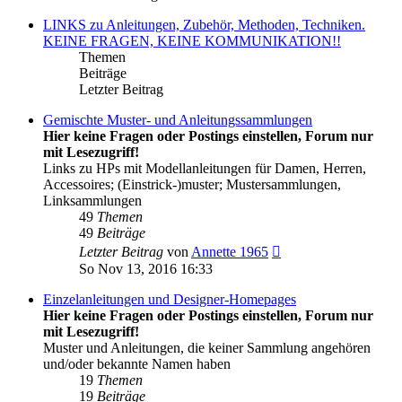
LINKS zu Anleitungen, Zubehör, Methoden, Techniken.
KEINE FRAGEN, KEINE KOMMUNIKATION!!
Themen
Beiträge
Letzter Beitrag
Gemischte Muster- und Anleitungssammlungen
Hier keine Fragen oder Postings einstellen, Forum nur
mit Lesezugriff!
Links zu HPs mit Modellanleitungen für Damen, Herren,
Accessoires; (Einstrick-)muster; Mustersammlungen,
Linksammlungen
49
Themen
49
Beiträge
Neuester
Letzter Beitrag
von
Annette 1965
Beitrag
So Nov 13, 2016 16:33
Einzelanleitungen und Designer-Homepages
Hier keine Fragen oder Postings einstellen, Forum nur
mit Lesezugriff!
Muster und Anleitungen, die keiner Sammlung angehören
und/oder bekannte Namen haben
19
Themen
19
Beiträge