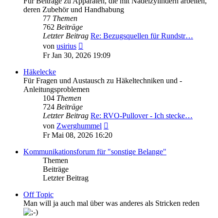
Für Beiträge zu Apparaten, die mit Nadelzylindern arbeiten,
deren Zubehör und Handhabung
77
Themen
762
Beiträge
Letzter Beitrag
Re: Bezugsquellen für Rundstr…
Neuester
von
usirius
Beitrag
Fr Jan 30, 2026 19:09
Häkelecke
Für Fragen und Austausch zu Häkeltechniken und -
Anleitungsproblemen
104
Themen
724
Beiträge
Letzter Beitrag
Re: RVO-Pullover - Ich stecke…
Neuester
von
Zwerghummel
Beitrag
Fr Mai 08, 2026 16:20
Kommunikationsforum für "sonstige Belange"
Themen
Beiträge
Letzter Beitrag
Off Topic
Man will ja auch mal über was anderes als Stricken reden