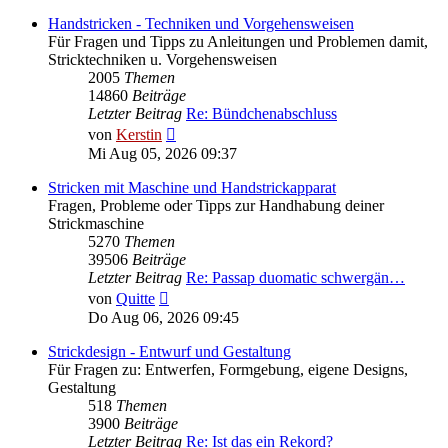
Handstricken - Techniken und Vorgehensweisen
Für Fragen und Tipps zu Anleitungen und Problemen damit,
Stricktechniken u. Vorgehensweisen
2005
Themen
14860
Beiträge
Letzter Beitrag
Re: Bündchenabschluss
Neuester
von
Kerstin
Beitrag
Mi Aug 05, 2026 09:37
Stricken mit Maschine und Handstrickapparat
Fragen, Probleme oder Tipps zur Handhabung deiner
Strickmaschine
5270
Themen
39506
Beiträge
Letzter Beitrag
Re: Passap duomatic schwergän…
Neuester
von
Quitte
Beitrag
Do Aug 06, 2026 09:45
Strickdesign - Entwurf und Gestaltung
Für Fragen zu: Entwerfen, Formgebung, eigene Designs,
Gestaltung
518
Themen
3900
Beiträge
Letzter Beitrag
Re: Ist das ein Rekord?