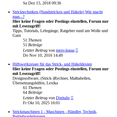
Beitrag
Sa Dez 15, 2018 09:36
Stricktechniken (Handstricken und Häkeln) Wie macht
man...?
Hier keine Fragen oder Postings einstellen, Forum nur
mit Lesezugriff!
Tipps, Tutorials, Lehrgänge, Ratgeber rund um Wolle und
Garn
51
Themen
51
Beiträge
Neuester
Letzter Beitrag
von
mero-lugaa
Beitrag
Do Nov 10, 2016 14:49
Hilfswerkzeuge für das Strick- und Häkeldesign
Hier keine Fragen oder Postings einstellen, Forum nur
mit Lesezugriff!
Designsoftware, (Strick-)Rechner, Maßtabellen,
Übersetzungshilfen, Lexika
61
Themen
64
Beiträge
Neuester
Letzter Beitrag
von
Digitalis
Beitrag
Fr Okt 10, 2025 16:01
Strickmaschinen 1 - Maschinen - Händler, Technik,
Betriebsanleitungen