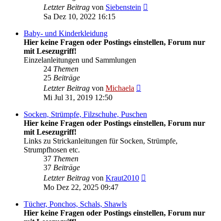
Neuester
Letzter Beitrag
von
Siebenstein
Beitrag
Sa Dez 10, 2022 16:15
Baby- und Kinderkleidung
Hier keine Fragen oder Postings einstellen, Forum nur
mit Lesezugriff!
Einzelanleitungen und Sammlungen
24
Themen
25
Beiträge
Neuester
Letzter Beitrag
von
Michaela
Beitrag
Mi Jul 31, 2019 12:50
Socken, Strümpfe, Filzschuhe, Puschen
Hier keine Fragen oder Postings einstellen, Forum nur
mit Lesezugriff!
Links zu Strickanleitungen für Socken, Strümpfe,
Strumpfhosen etc.
37
Themen
37
Beiträge
Neuester
Letzter Beitrag
von
Kraut2010
Beitrag
Mo Dez 22, 2025 09:47
Tücher, Ponchos, Schals, Shawls
Hier keine Fragen oder Postings einstellen, Forum nur