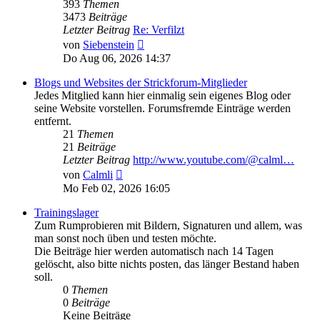
393
Themen
3473
Beiträge
Letzter Beitrag
Re: Verfilzt
Neuester
von
Siebenstein
Beitrag
Do Aug 06, 2026 14:37
Blogs und Websites der Strickforum-Mitglieder
Jedes Mitglied kann hier einmalig sein eigenes Blog oder
seine Website vorstellen. Forumsfremde Einträge werden
entfernt.
21
Themen
21
Beiträge
Letzter Beitrag
http://www.youtube.com/@calml…
Neuester
von
Calmli
Beitrag
Mo Feb 02, 2026 16:05
Trainingslager
Zum Rumprobieren mit Bildern, Signaturen und allem, was
man sonst noch üben und testen möchte.
Die Beiträge hier werden automatisch nach 14 Tagen
gelöscht, also bitte nichts posten, das länger Bestand haben
soll.
0
Themen
0
Beiträge
Keine Beiträge