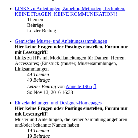
LINKS zu Anleitungen, Zubehör, Methoden, Techniken.
KEINE FRAGEN, KEINE KOMMUNIKATION!!
Themen
Beiträge
Letzter Beitrag
Gemischte Muster- und Anleitungssammlungen
Hier keine Fragen oder Postings einstellen, Forum nur
mit Lesezugriff!
Links zu HPs mit Modellanleitungen für Damen, Herren,
Accessoires; (Einstrick-)muster; Mustersammlungen,
Linksammlungen
49
Themen
49
Beiträge
Neuester
Letzter Beitrag
von
Annette 1965
Beitrag
So Nov 13, 2016 16:33
Einzelanleitungen und Designer-Homepages
Hier keine Fragen oder Postings einstellen, Forum nur
mit Lesezugriff!
Muster und Anleitungen, die keiner Sammlung angehören
und/oder bekannte Namen haben
19
Themen
19
Beiträge