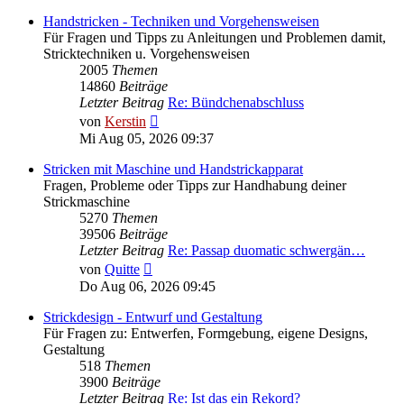
Handstricken - Techniken und Vorgehensweisen
Für Fragen und Tipps zu Anleitungen und Problemen damit,
Stricktechniken u. Vorgehensweisen
2005
Themen
14860
Beiträge
Letzter Beitrag
Re: Bündchenabschluss
Neuester
von
Kerstin
Beitrag
Mi Aug 05, 2026 09:37
Stricken mit Maschine und Handstrickapparat
Fragen, Probleme oder Tipps zur Handhabung deiner
Strickmaschine
5270
Themen
39506
Beiträge
Letzter Beitrag
Re: Passap duomatic schwergän…
Neuester
von
Quitte
Beitrag
Do Aug 06, 2026 09:45
Strickdesign - Entwurf und Gestaltung
Für Fragen zu: Entwerfen, Formgebung, eigene Designs,
Gestaltung
518
Themen
3900
Beiträge
Letzter Beitrag
Re: Ist das ein Rekord?