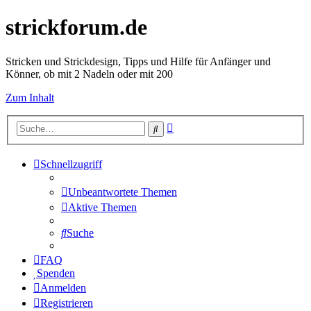
strickforum.de
Stricken und Strickdesign, Tipps und Hilfe für Anfänger und
Könner, ob mit 2 Nadeln oder mit 200
Zum Inhalt
Erweiterte
Suche
Suche
Schnellzugriff
Unbeantwortete Themen
Aktive Themen
Suche
FAQ
Spenden
Anmelden
Registrieren