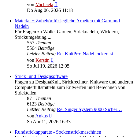
Neuester
von
Michaela
Beitrag
Do Aug 06, 2026 11:18
Material + Zubehör für jegliche Arbeiten mit Garn und
Nadeln
Für Fragen zu Wolle, Garnen, Stricknadeln, Wicklern,
Strickumgebung ...
557
Themen
5564
Beiträge
Letzter Beitrag
Re: KnitPro: Nadel lockert si…
Neuester
von
Kerstin
Beitrag
So Jul 19, 2026 12:05
Strick- und Designsoftware
Fragen zu DesignaKnit, Strickrechner, Knitware und anderen
Computerhilfsmitteln zum Entwerfen und Berechnen von
Strickteilen
871
Themen
6123
Beiträge
Letzter Beitrag
Re: Singer System 9000 Sicher…
Neuester
von
Ankas
Beitrag
Sa Apr 11, 2026 16:33
Rundstrickapparate - Sockenstrickmaschinen