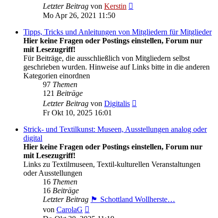
Neuester
Letzter Beitrag
von
Kerstin
Beitrag
Mo Apr 26, 2021 11:50
Tipps, Tricks und Anleitungen von Mitgliedern für Mitglieder
Hier keine Fragen oder Postings einstellen, Forum nur
mit Lesezugriff!
Für Beiträge, die ausschließlich von Mitgliedern selbst
geschrieben wurden. Hinweise auf Links bitte in die anderen
Kategorien einordnen
97
Themen
121
Beiträge
Neuester
Letzter Beitrag
von
Digitalis
Beitrag
Fr Okt 10, 2025 16:01
Strick- und Textilkunst: Museen, Ausstellungen analog oder
digital
Hier keine Fragen oder Postings einstellen, Forum nur
mit Lesezugriff!
Links zu Textilmuseen, Textil-kulturellen Veranstaltungen
oder Ausstellungen
16
Themen
16
Beiträge
Letzter Beitrag
🏴󠁧󠁢󠁳󠁣󠁴󠁿 Schottland Wollherste…
Neuester
von
CarolaG
Beitrag