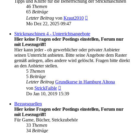
Tipps und Kniffe für die Beherrschung der Strickmaschinen
46
Themen
65
Beiträge
Neuester
Letzter Beitrag
von
Kraut2010
Beitrag
Mo Dez 22, 2025 09:47
Strickmaschinen 4 - Unterrichtsangebote
Hier keine Fragen oder Postings einstellen, Forum nur
mit Lesezugriff!
Hier kann jeder - ob gewerblicher oder privater Anbieter
seinen Unterricht anbieten. Bitte seine Angebote dem Raster
gemäß anlegen, alles andere wird gelöscht. Fragen bitte direkt
an den Anbieter stellen.
5
Themen
5
Beiträge
Letzter Beitrag
Grundkurse in Hamburg Altona
Neuester
von
StrickFaible
Beitrag
Do Jan 10, 2019 15:39
Bezugsquellen
Hier keine Fragen oder Postings einstellen, Forum nur
mit Lesezugriff!
Für Garne, Bücher, Strickzubehör
33
Themen
34
Beiträge