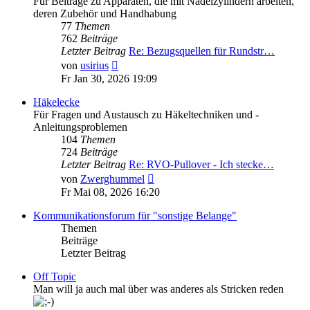
Für Beiträge zu Apparaten, die mit Nadelzylindern arbeiten,
deren Zubehör und Handhabung
77
Themen
762
Beiträge
Letzter Beitrag
Re: Bezugsquellen für Rundstr…
Neuester
von
usirius
Beitrag
Fr Jan 30, 2026 19:09
Häkelecke
Für Fragen und Austausch zu Häkeltechniken und -
Anleitungsproblemen
104
Themen
724
Beiträge
Letzter Beitrag
Re: RVO-Pullover - Ich stecke…
Neuester
von
Zwerghummel
Beitrag
Fr Mai 08, 2026 16:20
Kommunikationsforum für "sonstige Belange"
Themen
Beiträge
Letzter Beitrag
Off Topic
Man will ja auch mal über was anderes als Stricken reden