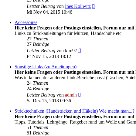
Neuester
Letzter Beitrag
von
Ines Kollwitz
Beitrag
Mi Nov 04, 2015 10:46
Accessoires
Hier keine Fragen oder Postings einstellen, Forum nur mit 
Links zu Strickanleitungen für Mützen, Handschuhe etc.
27
Themen
27
Beiträge
Neuester
Letzter Beitrag
von
kim97
Beitrag
Fr Nov 15, 2013 18:12
Sonstige Links (zu Anleitungen)
Hier keine Fragen oder Postings einstellen, Forum nur mit 
Was in keinen der anderen Link-Bereiche passt (Taschen, Spiel
24
Themen
24
Beiträge
Neuester
Letzter Beitrag
von
admin
Beitrag
Sa Dez 15, 2018 09:36
Stricktechniken (Handstricken und Häkeln) Wie macht man...?
Hier keine Fragen oder Postings einstellen, Forum nur mit 
Tipps, Tutorials, Lehrgänge, Ratgeber rund um Wolle und Gar
51
Themen
51
Beiträge