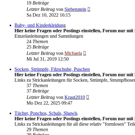
19
Beiträge
Neuester
Letzter Beitrag
von
Siebenstein
Beitrag
Sa Dez 10, 2022 16:15
Baby- und Kinderkleidung
Hier keine Fragen oder Postings einstellen, Forum nur mit 
Einzelanleitungen und Sammlungen
24
Themen
25
Beiträge
Neuester
Letzter Beitrag
von
Michaela
Beitrag
Mi Jul 31, 2019 12:50
Socken, Strümpfe, Filzschuhe, Puschen
Hier keine Fragen oder Postings einstellen, Forum nur mit 
Links zu Strickanleitungen für Socken, Strümpfe, Strumpfhosen
37
Themen
37
Beiträge
Neuester
Letzter Beitrag
von
Kraut2010
Beitrag
Mo Dez 22, 2025 09:47
Tücher, Ponchos, Schals, Shawls
Hier keine Fragen oder Postings einstellen, Forum nur mit 
Links zu Strickanleitungen für all diese relativ "formlosen" Teil
29
Themen
29
Beiträge