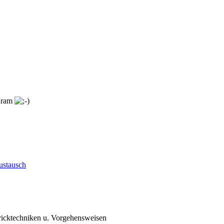
 Kram
ustausch
ricktechniken u. Vorgehensweisen