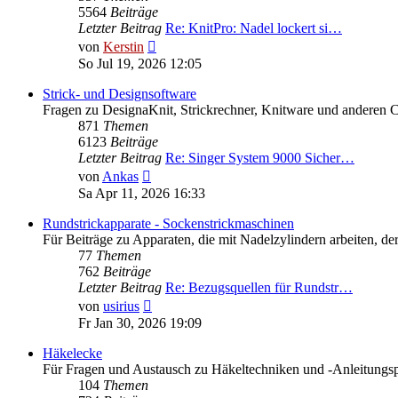
5564
Beiträge
Letzter Beitrag
Re: KnitPro: Nadel lockert si…
Neuester
von
Kerstin
Beitrag
So Jul 19, 2026 12:05
Strick- und Designsoftware
Fragen zu DesignaKnit, Strickrechner, Knitware und anderen 
871
Themen
6123
Beiträge
Letzter Beitrag
Re: Singer System 9000 Sicher…
Neuester
von
Ankas
Beitrag
Sa Apr 11, 2026 16:33
Rundstrickapparate - Sockenstrickmaschinen
Für Beiträge zu Apparaten, die mit Nadelzylindern arbeiten,
77
Themen
762
Beiträge
Letzter Beitrag
Re: Bezugsquellen für Rundstr…
Neuester
von
usirius
Beitrag
Fr Jan 30, 2026 19:09
Häkelecke
Für Fragen und Austausch zu Häkeltechniken und -Anleitungs
104
Themen