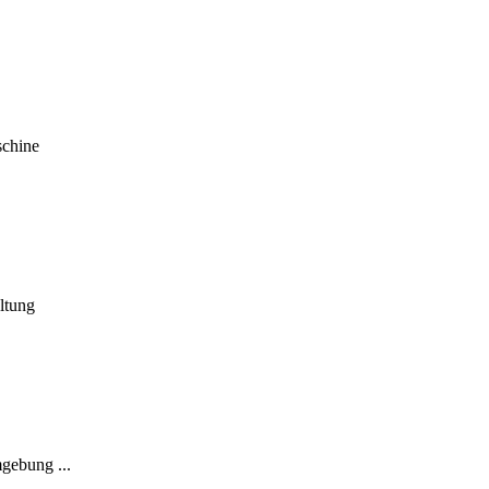
schine
ltung
gebung ...