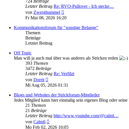
724
Beiträge
Letzter Beitrag
Re: RVO-Pullover - Ich stecke…
Neuester
von
Zwerghummel
Beitrag
Fr Mai 08, 2026 16:20
Kommunikationsforum für "sonstige Belange"
Themen
Beiträge
Letzter Beitrag
Off Topic
Man will ja auch mal über was anderes als Stricken reden
393
Themen
3472
Beiträge
Letzter Beitrag
Re: Verfilzt
Neuester
von
Dorrit
Beitrag
Mi Aug 05, 2026 01:31
Blogs und Websites der Strickforum-Mitglieder
Jedes Mitglied kann hier einmalig sein eigenes Blog oder seine
21
Themen
21
Beiträge
Letzter Beitrag
http://www.youtube.com/@calml…
Neuester
von
Calmli
Beitrag
Mo Feb 02, 2026 16:05