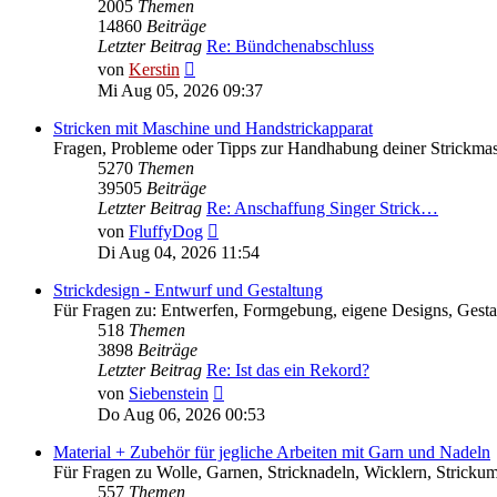
2005
Themen
14860
Beiträge
Letzter Beitrag
Re: Bündchenabschluss
Neuester
von
Kerstin
Beitrag
Mi Aug 05, 2026 09:37
Stricken mit Maschine und Handstrickapparat
Fragen, Probleme oder Tipps zur Handhabung deiner Strickma
5270
Themen
39505
Beiträge
Letzter Beitrag
Re: Anschaffung Singer Strick…
Neuester
von
FluffyDog
Beitrag
Di Aug 04, 2026 11:54
Strickdesign - Entwurf und Gestaltung
Für Fragen zu: Entwerfen, Formgebung, eigene Designs, Gesta
518
Themen
3898
Beiträge
Letzter Beitrag
Re: Ist das ein Rekord?
Neuester
von
Siebenstein
Beitrag
Do Aug 06, 2026 00:53
Material + Zubehör für jegliche Arbeiten mit Garn und Nadeln
Für Fragen zu Wolle, Garnen, Stricknadeln, Wicklern, Strickum
557
Themen