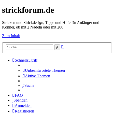
strickforum.de
Stricken und Strickdesign, Tipps und Hilfe für Anfänger und
Könner, ob mit 2 Nadeln oder mit 200
Zum Inhalt
Erweiterte
Suche
Suche
Schnellzugriff
Unbeantwortete Themen
Aktive Themen
Suche
FAQ
Spenden
Anmelden
Registrieren