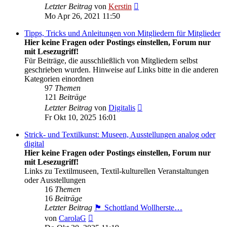
Neuester
Letzter Beitrag
von
Kerstin
Beitrag
Mo Apr 26, 2021 11:50
Tipps, Tricks und Anleitungen von Mitgliedern für Mitglieder
Hier keine Fragen oder Postings einstellen, Forum nur
mit Lesezugriff!
Für Beiträge, die ausschließlich von Mitgliedern selbst
geschrieben wurden. Hinweise auf Links bitte in die anderen
Kategorien einordnen
97
Themen
121
Beiträge
Neuester
Letzter Beitrag
von
Digitalis
Beitrag
Fr Okt 10, 2025 16:01
Strick- und Textilkunst: Museen, Ausstellungen analog oder
digital
Hier keine Fragen oder Postings einstellen, Forum nur
mit Lesezugriff!
Links zu Textilmuseen, Textil-kulturellen Veranstaltungen
oder Ausstellungen
16
Themen
16
Beiträge
Letzter Beitrag
🏴󠁧󠁢󠁳󠁣󠁴󠁿 Schottland Wollherste…
Neuester
von
CarolaG
Beitrag