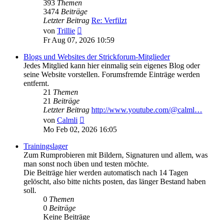
393
Themen
3474
Beiträge
Letzter Beitrag
Re: Verfilzt
Neuester
von
Trillie
Beitrag
Fr Aug 07, 2026 10:59
Blogs und Websites der Strickforum-Mitglieder
Jedes Mitglied kann hier einmalig sein eigenes Blog oder
seine Website vorstellen. Forumsfremde Einträge werden
entfernt.
21
Themen
21
Beiträge
Letzter Beitrag
http://www.youtube.com/@calml…
Neuester
von
Calmli
Beitrag
Mo Feb 02, 2026 16:05
Trainingslager
Zum Rumprobieren mit Bildern, Signaturen und allem, was
man sonst noch üben und testen möchte.
Die Beiträge hier werden automatisch nach 14 Tagen
gelöscht, also bitte nichts posten, das länger Bestand haben
soll.
0
Themen
0
Beiträge
Keine Beiträge