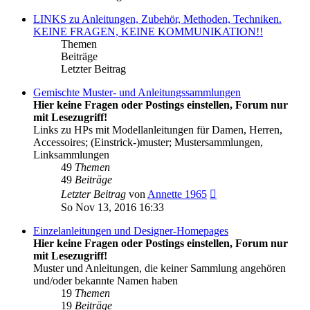
LINKS zu Anleitungen, Zubehör, Methoden, Techniken.
KEINE FRAGEN, KEINE KOMMUNIKATION!!
Themen
Beiträge
Letzter Beitrag
Gemischte Muster- und Anleitungssammlungen
Hier keine Fragen oder Postings einstellen, Forum nur
mit Lesezugriff!
Links zu HPs mit Modellanleitungen für Damen, Herren,
Accessoires; (Einstrick-)muster; Mustersammlungen,
Linksammlungen
49
Themen
49
Beiträge
Neuester
Letzter Beitrag
von
Annette 1965
Beitrag
So Nov 13, 2016 16:33
Einzelanleitungen und Designer-Homepages
Hier keine Fragen oder Postings einstellen, Forum nur
mit Lesezugriff!
Muster und Anleitungen, die keiner Sammlung angehören
und/oder bekannte Namen haben
19
Themen
19
Beiträge