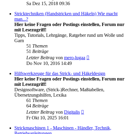
Beitrag
Sa Dez 15, 2018 09:36
Stricktechniken (Handstricken und Häkeln) Wie macht
man...?
Hier keine Fragen oder Postings einstellen, Forum nur
mit Lesezugriff!
Tipps, Tutorials, Lehrgänge, Ratgeber rund um Wolle und
Garn
51
Themen
51
Beiträge
Neuester
Letzter Beitrag
von
mero-lugaa
Beitrag
Do Nov 10, 2016 14:49
Hilfswerkzeuge für das Strick- und Häkeldesign
Hier keine Fragen oder Postings einstellen, Forum nur
mit Lesezugriff!
Designsoftware, (Strick-)Rechner, Maßtabellen,
Übersetzungshilfen, Lexika
61
Themen
64
Beiträge
Neuester
Letzter Beitrag
von
Digitalis
Beitrag
Fr Okt 10, 2025 16:01
Strickmaschinen 1 - Maschinen - Händler, Technik,
Betriebsanleitungen