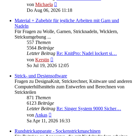
Neuester
von
Michaela
Beitrag
Do Aug 06, 2026 11:18
Material + Zubehör für jegliche Arbeiten mit Garn und
Nadeln
Für Fragen zu Wolle, Garnen, Stricknadeln, Wicklern,
Strickumgebung ...
557
Themen
5564
Beiträge
Letzter Beitrag
Re: KnitPro: Nadel lockert si…
Neuester
von
Kerstin
Beitrag
So Jul 19, 2026 12:05
Strick- und Designsoftware
Fragen zu DesignaKnit, Strickrechner, Knitware und anderen
Computerhilfsmitteln zum Entwerfen und Berechnen von
Strickteilen
871
Themen
6123
Beiträge
Letzter Beitrag
Re: Singer System 9000 Sicher…
Neuester
von
Ankas
Beitrag
Sa Apr 11, 2026 16:33
Rundstrickapparate - Sockenstrickmaschinen