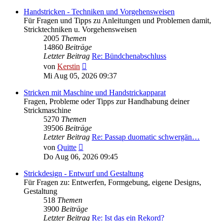
Handstricken - Techniken und Vorgehensweisen
Für Fragen und Tipps zu Anleitungen und Problemen damit,
Stricktechniken u. Vorgehensweisen
2005
Themen
14860
Beiträge
Letzter Beitrag
Re: Bündchenabschluss
Neuester
von
Kerstin
Beitrag
Mi Aug 05, 2026 09:37
Stricken mit Maschine und Handstrickapparat
Fragen, Probleme oder Tipps zur Handhabung deiner
Strickmaschine
5270
Themen
39506
Beiträge
Letzter Beitrag
Re: Passap duomatic schwergän…
Neuester
von
Quitte
Beitrag
Do Aug 06, 2026 09:45
Strickdesign - Entwurf und Gestaltung
Für Fragen zu: Entwerfen, Formgebung, eigene Designs,
Gestaltung
518
Themen
3900
Beiträge
Letzter Beitrag
Re: Ist das ein Rekord?