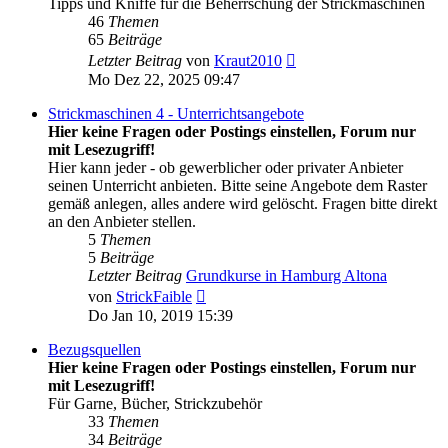
Tipps und Kniffe für die Beherrschung der Strickmaschinen
46
Themen
65
Beiträge
Neuester
Letzter Beitrag
von
Kraut2010
Beitrag
Mo Dez 22, 2025 09:47
Strickmaschinen 4 - Unterrichtsangebote
Hier keine Fragen oder Postings einstellen, Forum nur
mit Lesezugriff!
Hier kann jeder - ob gewerblicher oder privater Anbieter
seinen Unterricht anbieten. Bitte seine Angebote dem Raster
gemäß anlegen, alles andere wird gelöscht. Fragen bitte direkt
an den Anbieter stellen.
5
Themen
5
Beiträge
Letzter Beitrag
Grundkurse in Hamburg Altona
Neuester
von
StrickFaible
Beitrag
Do Jan 10, 2019 15:39
Bezugsquellen
Hier keine Fragen oder Postings einstellen, Forum nur
mit Lesezugriff!
Für Garne, Bücher, Strickzubehör
33
Themen
34
Beiträge