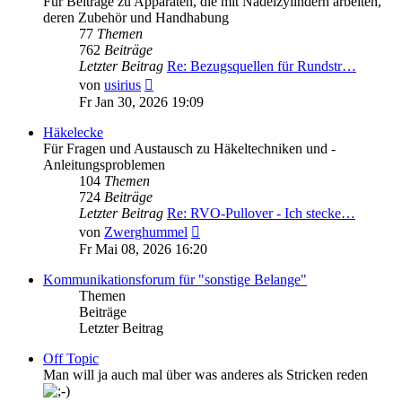
Für Beiträge zu Apparaten, die mit Nadelzylindern arbeiten,
deren Zubehör und Handhabung
77
Themen
762
Beiträge
Letzter Beitrag
Re: Bezugsquellen für Rundstr…
Neuester
von
usirius
Beitrag
Fr Jan 30, 2026 19:09
Häkelecke
Für Fragen und Austausch zu Häkeltechniken und -
Anleitungsproblemen
104
Themen
724
Beiträge
Letzter Beitrag
Re: RVO-Pullover - Ich stecke…
Neuester
von
Zwerghummel
Beitrag
Fr Mai 08, 2026 16:20
Kommunikationsforum für "sonstige Belange"
Themen
Beiträge
Letzter Beitrag
Off Topic
Man will ja auch mal über was anderes als Stricken reden