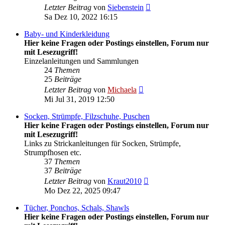
Neuester
Letzter Beitrag
von
Siebenstein
Beitrag
Sa Dez 10, 2022 16:15
Baby- und Kinderkleidung
Hier keine Fragen oder Postings einstellen, Forum nur
mit Lesezugriff!
Einzelanleitungen und Sammlungen
24
Themen
25
Beiträge
Neuester
Letzter Beitrag
von
Michaela
Beitrag
Mi Jul 31, 2019 12:50
Socken, Strümpfe, Filzschuhe, Puschen
Hier keine Fragen oder Postings einstellen, Forum nur
mit Lesezugriff!
Links zu Strickanleitungen für Socken, Strümpfe,
Strumpfhosen etc.
37
Themen
37
Beiträge
Neuester
Letzter Beitrag
von
Kraut2010
Beitrag
Mo Dez 22, 2025 09:47
Tücher, Ponchos, Schals, Shawls
Hier keine Fragen oder Postings einstellen, Forum nur