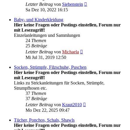
Neuester
Letzter Beitrag
von
Siebenstein
Beitrag
Sa Dez 10, 2022 16:15
Baby- und Kinderkleidung
Hier keine Fragen oder Postings einstellen, Forum nur
mit Lesezugriff!
Einzelanleitungen und Sammlungen
24
Themen
25
Beiträge
Neuester
Letzter Beitrag
von
Michaela
Beitrag
Mi Jul 31, 2019 12:50
Socken, Strümpfe, Filzschuhe, Puschen
Hier keine Fragen oder Postings einstellen, Forum nur
mit Lesezugriff!
Links zu Strickanleitungen für Socken, Strümpfe,
Strumpfhosen etc.
37
Themen
37
Beiträge
Neuester
Letzter Beitrag
von
Kraut2010
Beitrag
Mo Dez 22, 2025 09:47
Tücher, Ponchos, Schals, Shawls
Hier keine Fragen oder Postings einstellen, Forum nur