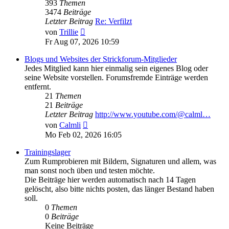
393
Themen
3474
Beiträge
Letzter Beitrag
Re: Verfilzt
Neuester
von
Trillie
Beitrag
Fr Aug 07, 2026 10:59
Blogs und Websites der Strickforum-Mitglieder
Jedes Mitglied kann hier einmalig sein eigenes Blog oder
seine Website vorstellen. Forumsfremde Einträge werden
entfernt.
21
Themen
21
Beiträge
Letzter Beitrag
http://www.youtube.com/@calml…
Neuester
von
Calmli
Beitrag
Mo Feb 02, 2026 16:05
Trainingslager
Zum Rumprobieren mit Bildern, Signaturen und allem, was
man sonst noch üben und testen möchte.
Die Beiträge hier werden automatisch nach 14 Tagen
gelöscht, also bitte nichts posten, das länger Bestand haben
soll.
0
Themen
0
Beiträge
Keine Beiträge