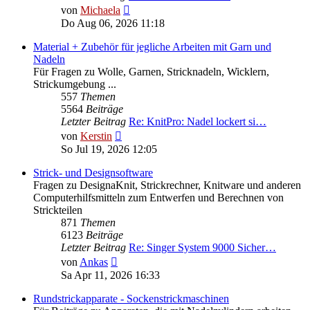
Neuester
von
Michaela
Beitrag
Do Aug 06, 2026 11:18
Material + Zubehör für jegliche Arbeiten mit Garn und
Nadeln
Für Fragen zu Wolle, Garnen, Stricknadeln, Wicklern,
Strickumgebung ...
557
Themen
5564
Beiträge
Letzter Beitrag
Re: KnitPro: Nadel lockert si…
Neuester
von
Kerstin
Beitrag
So Jul 19, 2026 12:05
Strick- und Designsoftware
Fragen zu DesignaKnit, Strickrechner, Knitware und anderen
Computerhilfsmitteln zum Entwerfen und Berechnen von
Strickteilen
871
Themen
6123
Beiträge
Letzter Beitrag
Re: Singer System 9000 Sicher…
Neuester
von
Ankas
Beitrag
Sa Apr 11, 2026 16:33
Rundstrickapparate - Sockenstrickmaschinen