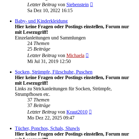
Neuester
Letzter Beitrag
von
Siebenstein
Beitrag
Sa Dez 10, 2022 16:15
Baby- und Kinderkleidung
Hier keine Fragen oder Postings einstellen, Forum nur
mit Lesezugriff!
Einzelanleitungen und Sammlungen
24
Themen
25
Beiträge
Neuester
Letzter Beitrag
von
Michaela
Beitrag
Mi Jul 31, 2019 12:50
Socken, Strümpfe, Filzschuhe, Puschen
Hier keine Fragen oder Postings einstellen, Forum nur
mit Lesezugriff!
Links zu Strickanleitungen für Socken, Strümpfe,
Strumpfhosen etc.
37
Themen
37
Beiträge
Neuester
Letzter Beitrag
von
Kraut2010
Beitrag
Mo Dez 22, 2025 09:47
Tücher, Ponchos, Schals, Shawls
Hier keine Fragen oder Postings einstellen, Forum nur