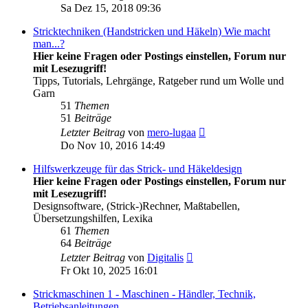
Beitrag
Sa Dez 15, 2018 09:36
Stricktechniken (Handstricken und Häkeln) Wie macht
man...?
Hier keine Fragen oder Postings einstellen, Forum nur
mit Lesezugriff!
Tipps, Tutorials, Lehrgänge, Ratgeber rund um Wolle und
Garn
51
Themen
51
Beiträge
Neuester
Letzter Beitrag
von
mero-lugaa
Beitrag
Do Nov 10, 2016 14:49
Hilfswerkzeuge für das Strick- und Häkeldesign
Hier keine Fragen oder Postings einstellen, Forum nur
mit Lesezugriff!
Designsoftware, (Strick-)Rechner, Maßtabellen,
Übersetzungshilfen, Lexika
61
Themen
64
Beiträge
Neuester
Letzter Beitrag
von
Digitalis
Beitrag
Fr Okt 10, 2025 16:01
Strickmaschinen 1 - Maschinen - Händler, Technik,
Betriebsanleitungen