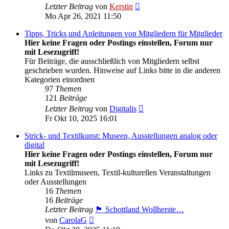
Neuester
Letzter Beitrag
von
Kerstin
Beitrag
Mo Apr 26, 2021 11:50
Tipps, Tricks und Anleitungen von Mitgliedern für Mitglieder
Hier keine Fragen oder Postings einstellen, Forum nur
mit Lesezugriff!
Für Beiträge, die ausschließlich von Mitgliedern selbst
geschrieben wurden. Hinweise auf Links bitte in die anderen
Kategorien einordnen
97
Themen
121
Beiträge
Neuester
Letzter Beitrag
von
Digitalis
Beitrag
Fr Okt 10, 2025 16:01
Strick- und Textilkunst: Museen, Ausstellungen analog oder
digital
Hier keine Fragen oder Postings einstellen, Forum nur
mit Lesezugriff!
Links zu Textilmuseen, Textil-kulturellen Veranstaltungen
oder Ausstellungen
16
Themen
16
Beiträge
Letzter Beitrag
🏴󠁧󠁢󠁳󠁣󠁴󠁿 Schottland Wollherste…
Neuester
von
CarolaG
Beitrag