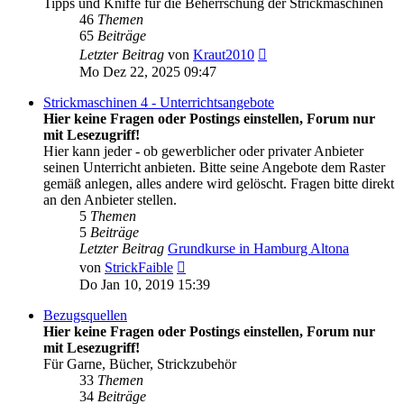
Tipps und Kniffe für die Beherrschung der Strickmaschinen
46
Themen
65
Beiträge
Neuester
Letzter Beitrag
von
Kraut2010
Beitrag
Mo Dez 22, 2025 09:47
Strickmaschinen 4 - Unterrichtsangebote
Hier keine Fragen oder Postings einstellen, Forum nur
mit Lesezugriff!
Hier kann jeder - ob gewerblicher oder privater Anbieter
seinen Unterricht anbieten. Bitte seine Angebote dem Raster
gemäß anlegen, alles andere wird gelöscht. Fragen bitte direkt
an den Anbieter stellen.
5
Themen
5
Beiträge
Letzter Beitrag
Grundkurse in Hamburg Altona
Neuester
von
StrickFaible
Beitrag
Do Jan 10, 2019 15:39
Bezugsquellen
Hier keine Fragen oder Postings einstellen, Forum nur
mit Lesezugriff!
Für Garne, Bücher, Strickzubehör
33
Themen
34
Beiträge