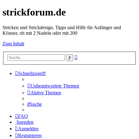
strickforum.de
Stricken und Strickdesign, Tipps und Hilfe für Anfänger und
Könner, ob mit 2 Nadeln oder mit 200
Zum Inhalt
Erweiterte
Suche
Suche
Schnellzugriff
Unbeantwortete Themen
Aktive Themen
Suche
FAQ
Spenden
Anmelden
Registrieren