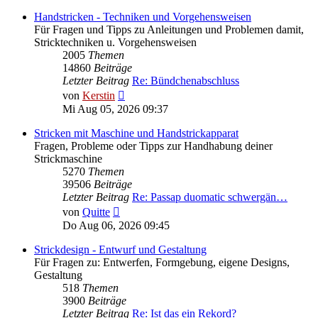
Handstricken - Techniken und Vorgehensweisen
Für Fragen und Tipps zu Anleitungen und Problemen damit,
Stricktechniken u. Vorgehensweisen
2005
Themen
14860
Beiträge
Letzter Beitrag
Re: Bündchenabschluss
Neuester
von
Kerstin
Beitrag
Mi Aug 05, 2026 09:37
Stricken mit Maschine und Handstrickapparat
Fragen, Probleme oder Tipps zur Handhabung deiner
Strickmaschine
5270
Themen
39506
Beiträge
Letzter Beitrag
Re: Passap duomatic schwergän…
Neuester
von
Quitte
Beitrag
Do Aug 06, 2026 09:45
Strickdesign - Entwurf und Gestaltung
Für Fragen zu: Entwerfen, Formgebung, eigene Designs,
Gestaltung
518
Themen
3900
Beiträge
Letzter Beitrag
Re: Ist das ein Rekord?