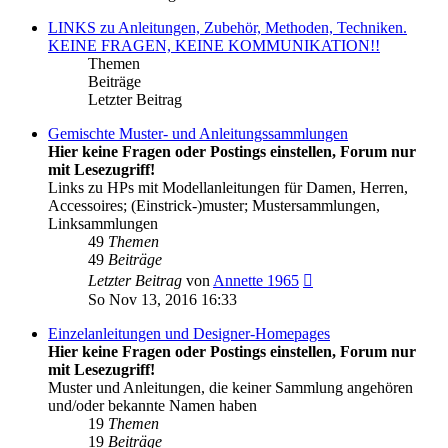
LINKS zu Anleitungen, Zubehör, Methoden, Techniken.
KEINE FRAGEN, KEINE KOMMUNIKATION!!
Themen
Beiträge
Letzter Beitrag
Gemischte Muster- und Anleitungssammlungen
Hier keine Fragen oder Postings einstellen, Forum nur
mit Lesezugriff!
Links zu HPs mit Modellanleitungen für Damen, Herren,
Accessoires; (Einstrick-)muster; Mustersammlungen,
Linksammlungen
49
Themen
49
Beiträge
Neuester
Letzter Beitrag
von
Annette 1965
Beitrag
So Nov 13, 2016 16:33
Einzelanleitungen und Designer-Homepages
Hier keine Fragen oder Postings einstellen, Forum nur
mit Lesezugriff!
Muster und Anleitungen, die keiner Sammlung angehören
und/oder bekannte Namen haben
19
Themen
19
Beiträge