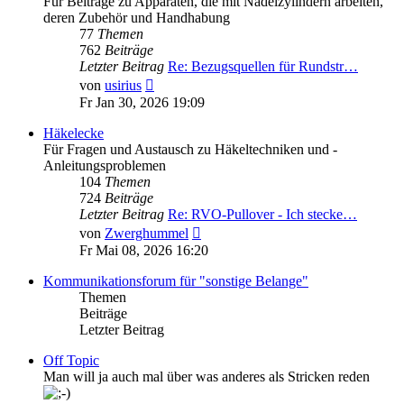
Für Beiträge zu Apparaten, die mit Nadelzylindern arbeiten,
deren Zubehör und Handhabung
77
Themen
762
Beiträge
Letzter Beitrag
Re: Bezugsquellen für Rundstr…
Neuester
von
usirius
Beitrag
Fr Jan 30, 2026 19:09
Häkelecke
Für Fragen und Austausch zu Häkeltechniken und -
Anleitungsproblemen
104
Themen
724
Beiträge
Letzter Beitrag
Re: RVO-Pullover - Ich stecke…
Neuester
von
Zwerghummel
Beitrag
Fr Mai 08, 2026 16:20
Kommunikationsforum für "sonstige Belange"
Themen
Beiträge
Letzter Beitrag
Off Topic
Man will ja auch mal über was anderes als Stricken reden