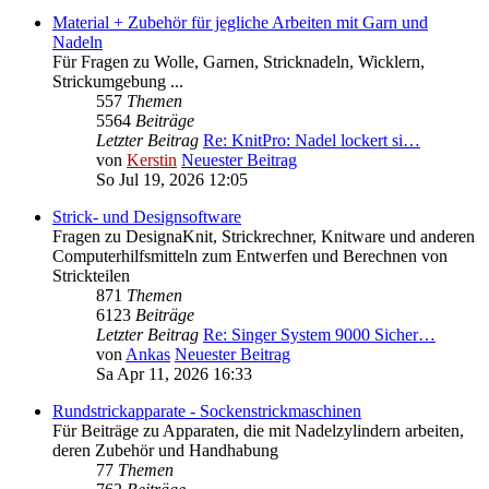
Material + Zubehör für jegliche Arbeiten mit Garn und
Nadeln
Für Fragen zu Wolle, Garnen, Stricknadeln, Wicklern,
Strickumgebung ...
557
Themen
5564
Beiträge
Letzter Beitrag
Re: KnitPro: Nadel lockert si…
von
Kerstin
Neuester Beitrag
So Jul 19, 2026 12:05
Strick- und Designsoftware
Fragen zu DesignaKnit, Strickrechner, Knitware und anderen
Computerhilfsmitteln zum Entwerfen und Berechnen von
Strickteilen
871
Themen
6123
Beiträge
Letzter Beitrag
Re: Singer System 9000 Sicher…
von
Ankas
Neuester Beitrag
Sa Apr 11, 2026 16:33
Rundstrickapparate - Sockenstrickmaschinen
Für Beiträge zu Apparaten, die mit Nadelzylindern arbeiten,
deren Zubehör und Handhabung
77
Themen